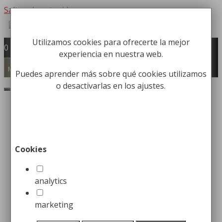
Saltar al contenido
Utilizamos cookies para ofrecerte la mejor
Fabricación y comercialización de
0
experiencia en nuestra web.
equipamiento para la higiene industrial
Búsqueda de productos
Menú
Puedes aprender más sobre qué cookies utilizamos
o desactivarlas en los ajustes.
Buscar
Inicio
/
Mobiliario Urbano
/
Bancos
urbanos
/ Banco Pequeño estilo Silla
Banco Pequeño estilo Silla
Cookies
Desde:
313,03
€
analytics
Banco urbano modelo silla
marketing