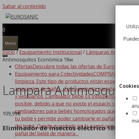
Saltar al contenido
Utili
0
Puedes
Menú
Inicio
/
Equipamiento Institucional
/
Lámparas Antimosquit
Antimosquitos Económica 18w
Ofertas
Descubre todas las ofertas de Eurosanic!!!
Equipamiento para Colectividades
COMPRAR EQUIPAMIEN
limpieza. Este tipo de productos están especializado
Lampara Antimosquitos
Cookies
accesorios de baño… Equipamiento para baño Dispone
y vestuarios. Cambiador bebe Es indispensable que t
posible, debido a que no existe el espacio suficiente
ana
cambiadores para bebés homologados que se adaptan a
109,99
€
tu bebé y permite poder cambiarle el pañal de forma
ma
del bebé. Queda guardado en la pared como si de un c
Eliminador de insectos eléctrico 18w
pañal del bebé de manera…