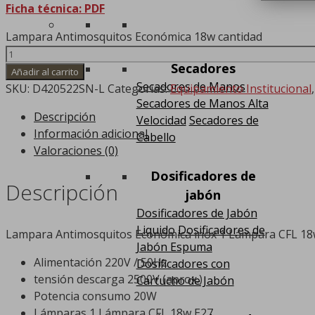
Ficha técnica: PDF
Lampara Antimosquitos Económica 18w cantidad
Secadores
Añadir al carrito
Secadores de Manos
SKU:
D420522SN-L
Categorías:
Equipamiento Institucional
Secadores de Manos Alta
Descripción
Velocidad
Secadores de
Información adicional
Cabello
Valoraciones (0)
Dosificadores de
Descripción
jabón
Dosificadores de Jabón
Liquido
Dosificadores de
Lampara Antimosquitos Económica inox 1 Lámpara CFL 1
Jabón Espuma
Alimentación 220V / 50Hz
Dosificadores con
tensión descarga 2500V (aprox.)
Cartucho de Jabón
Potencia consumo 20W
Lámparas 1 Lámpara CFL 18w E27