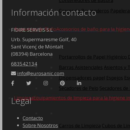
Contenedores de Basura
Información contacto
Carros de Barrenderos
Papelera
Accesorios de Baño
Accesorios de baño para la higien
FIDIRE SERVEIS S.L
Urb. Supermaresme Golf, 40
Sant Vicenç de Montalt
(08394) Barcelona
Portarrollos de Papel Higiénico
683542134
Barras Asistenciales
Asientos y 
info@eurosanic.com
Dispensadores papel
Espejos
Es
Secadores de Pelo
Secadores de
Legal
Limpieza
Equipamientos de limpieza para la higiene in
Contacto
Sobre Nosotros
Carros de Limpieza
Cubos de Li