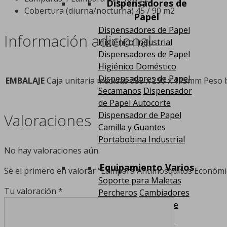
Dispensadores de
Cobertura (diurna/nocturna) 45 / 90 m2
Papel
Dispensadores de Papel
Información adicional
Higiénico Industrial
Dispensadores de Papel
Higiénico Doméstico
Dispensadores de Papel
EMBALAJE
Caja unitaria medidas 355 x 290 x 115mm Peso 
Secamanos
Dispensador
de Papel Autocorte
Dispensador de Papel
Valoraciones
Camilla y Guantes
Portabobina Industrial
No hay valoraciones aún.
Equipamiento Varios
Sé el primero en valorar “Lampara Antimosquitos Económi
Soporte para Maletas
Tu valoración
*
Percheros
Cambiadores
de Pañales
Carros de
Servicio
Postes