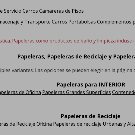
e Servicio
Carros Camareras de Pisos
macenaje y Transporte
Carros Portabolsas
Complementos pa
stica. Papeleras como productos de baño y limpieza industria
Papeleras, Papeleras de Reciclaje y Papele
iples variantes. Las opciones se pueden elegir en la página
Papeleras para INTERIOR
peleras de Oficina
Papeleras Grandes Superficies
Contenedo
Papeleras de Reciclaje
ras de Reciclaje Oficina
Papeleras de reciclaje Urbanas y Alt