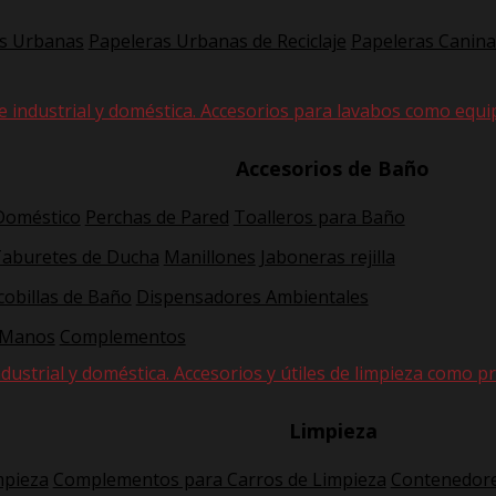
s Urbanas
Papeleras Urbanas de Reciclaje
Papeleras Canina
e industrial y doméstica. Accesorios para lavabos como equi
Accesorios de Baño
 Doméstico
Perchas de Pared
Toalleros para Baño
Taburetes de Ducha
Manillones
Jaboneras rejilla
cobillas de Baño
Dispensadores Ambientales
 Manos
Complementos
dustrial y doméstica. Accesorios y útiles de limpieza como pr
Limpieza
mpieza
Complementos para Carros de Limpieza
Contenedore