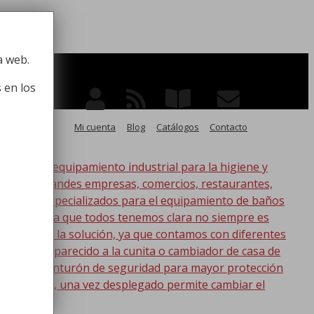
 la higiene
a web.
 en los
Mi cuenta
Blog
Catálogos
Contacto
po de equipamiento industrial para la higiene y
ico, para grandes empresas, comercios, restaurantes,
oductos especializados para el equipamiento de baños
s. Esta idea que todos tenemos clara no siempre es
nic tenemos la solución, ya que contamos con diferentes
s lo más parecido a la cunita o cambiador de casa de
a con un cinturón de seguridad para mayor protección
en la pared, una vez desplegado permite cambiar el