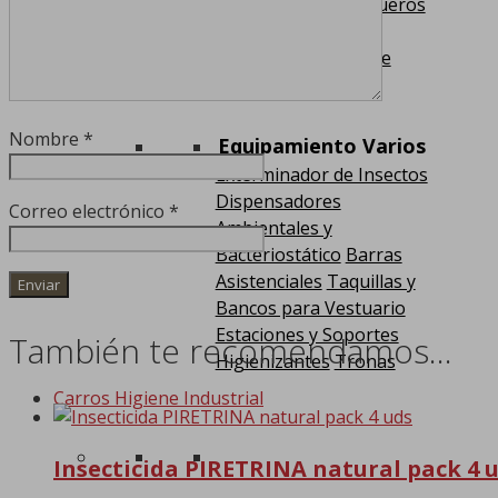
Separadores
Paragüeros
y Enfundadores de
Paraguas
Fuentes de
Agua Refrigeradas
Nombre
*
Equipamiento Varios
Exterminador de Insectos
Dispensadores
Correo electrónico
*
Ambientales y
Bacteriostático
Barras
Asistenciales
Taquillas y
Bancos para Vestuario
Estaciones y Soportes
También te recomendamos…
Higienizantes
Tronas
Carros Higiene Industrial
Insecticida PIRETRINA natural pack 4 