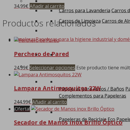
34,99
€
Añadir al carrito
Carros para Lavanderia
Carros d
Productos relacionados
Carros de Limpieza
Carros de Al
Papeleras
Papeleras para la higiene industrial y domé
Perchero de Pared
24,99
€
Seleccionar opciones
Este producto tiene múlt
Lampara Antimosquitos 22W
Papeleras para Aseos / Baños
Pa
Complementos para Papeleras
244,99
€
Añadir al carrito
¡Oferta!
Papeleras de Reciclaje Eco
Papele
Secador de Manos inox Brillo Óptico