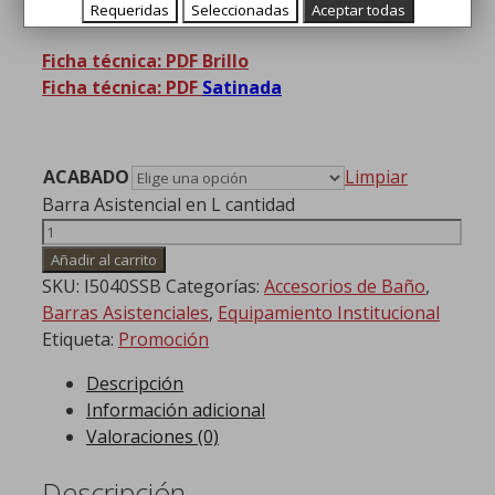
minusválidas en «L»
Requeridas
Seleccionadas
Aceptar todas
Ficha técnica: PDF Brillo
Ficha técnica: PDF
Satinada
ACABADO
Limpiar
Barra Asistencial en L cantidad
Añadir al carrito
SKU:
I5040SSB
Categorías:
Accesorios de Baño
,
Barras Asistenciales
,
Equipamiento Institucional
Etiqueta:
Promoción
Descripción
Información adicional
Valoraciones (0)
Descripción