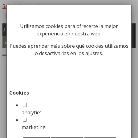
Saltar al contenido
Utilizamos cookies para ofrecerte la mejor
Fabricación y comercialización de
0
experiencia en nuestra web.
equipamiento para la higiene industrial
Búsqueda de productos
Menú
Puedes aprender más sobre qué cookies utilizamos
o desactivarlas en los ajustes.
Buscar
Inicio
/
Accesorios de Baño
/
Barras
Asistenciales
/ Barra Asistencial en L
Cookies
Barra Asistencial en L
analytics
64,99
€
marketing
Barra para el apoyo de personas mayores y