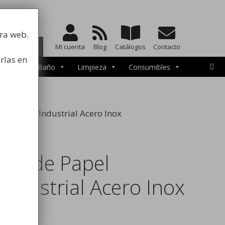
a la higiene
tra web.
BUSCAR
Mi cuenta
Blog
Catálogos
Contacto
rlas en
cesorios de Baño
Limpieza
Consumibles
igiénico Industrial Acero Inox
dor de Papel
Industrial Acero Inox