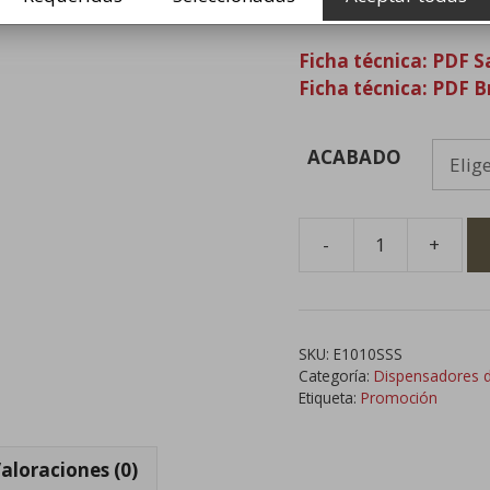
Portarrollos higién
Ficha técnica: PDF 
Ficha técnica: PDF Br
ACABADO
-
+
Dispensador
de
Papel
Higiénico
SKU:
E1010SSS
Industrial
Categoría:
Dispensadores de
Acero
Etiqueta:
Promoción
Inox
cantidad
aloraciones (0)