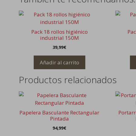
Pack 18 rollos higiénico
Pac
industrial 150M
39,99
€
Añadir al carrito
Productos relacionados
Este
producto
tiene
Papelera Basculante Rectangular
Portarr
múltiples
Pintada
variantes.
94,99
€
Las