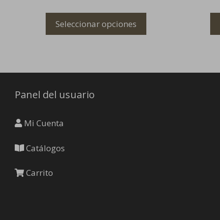
opciones
se
Seleccionar opciones
pueden
elegir
en
la
página
de
Panel del usuario
producto
Mi Cuenta
Catálogos
Carrito