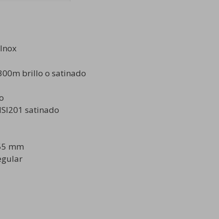
 Inox
 300m brillo o satinado
do
ISI201 satinado
 55 mm
egular
…