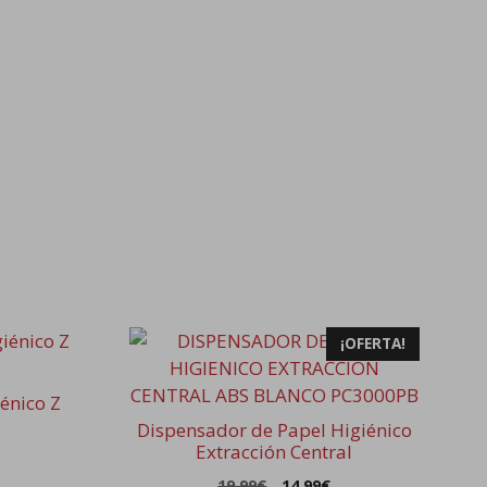
¡OFERTA!
énico Z
Dispensador de Papel Higiénico
Extracción Central
El
El
19,99
€
14,99
€