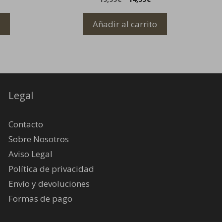
precio
precio
original
actual
Añadir al carrito
era:
es:
19,99€.
14,99€.
Legal
Contacto
Sobre Nosotros
Aviso Legal
Política de privacidad
Envío y devoluciones
Formas de pago