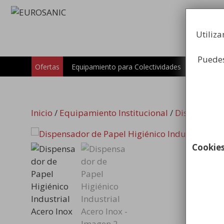
Saltar
al
contenido
Utiliza
Puedes
Carros
Ofertas
Equipamiento para Colectividades
Inicio
/
Equipamiento Institucional
/
Dispensador
Cookie