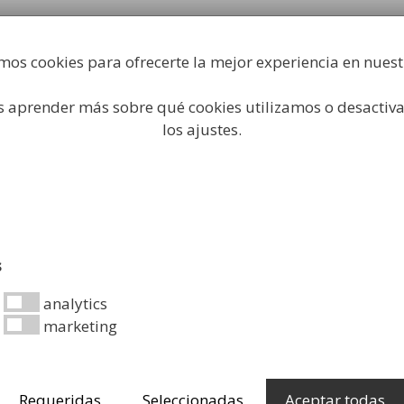
Fabricación y comercialización de equipamiento par
industrial
mos cookies para ofrecerte la mejor experiencia en nues
Búsqueda
de
productos
 aprender más sobre qué cookies utilizamos o desactiva
 Higiene Industrial
Papeleras
Mobiliario Urbano
Ac
los ajustes.
es de Papel Higiénico Industrial
/ Dispensador de Papel H
¡OFERTA!
s
Dispensa
analytics
Higiénico 
marketing
57,96
€
39,99
€
Requeridas
Seleccionadas
Aceptar todas