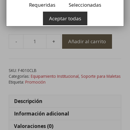
Requeridas
Seleccionadas
Soporte de maletas Cromado
Aceptar todas
Ficha técnica: PDF
Añadir al carrito
Soporte
para
Maletas
Cromado
SKU:
F4010CLB
cantidad
Categorías:
Equipamiento Institucional
,
Soporte para Maletas
Etiqueta:
Promoción
Descripción
Información adicional
Valoraciones (0)