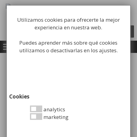
Saltar
al
Fabricación y comercialización de
contenido
equipamiento para la higiene industrial
Utilizamos cookies para ofrecerte la mejor
experiencia en nuestra web.
Búsqueda
BUSCAR
de
productos
Puedes aprender más sobre qué cookies
utilizamos o desactivarlas en los ajustes.
Inicio
/
Equipamiento Institucional
/
Soporte
para Maletas
/ Soporte para Maletas Cromado
Cookies
Soporte para Maletas
analytics
marketing
Cromado
34,99
€