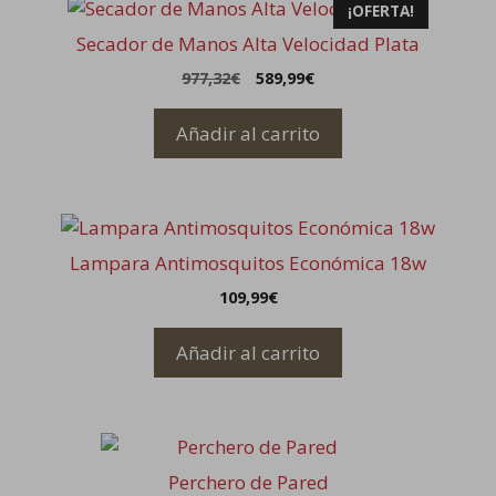
¡OFERTA!
Secador de Manos Alta Velocidad Plata
El
El
977,32
€
589,99
€
precio
precio
original
actual
Añadir al carrito
era:
es:
977,32€.
589,99€.
Lampara Antimosquitos Económica 18w
109,99
€
Añadir al carrito
Este
producto
Perchero de Pared