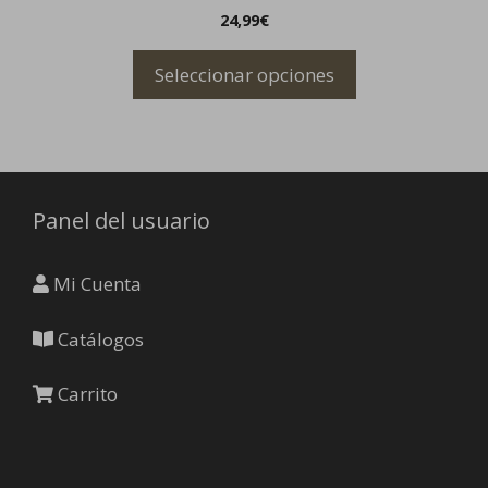
tiene
24,99
€
múltiples
variantes.
Seleccionar opciones
Las
opciones
se
pueden
elegir
Panel del usuario
en
la
página
Mi Cuenta
de
producto
Catálogos
Carrito