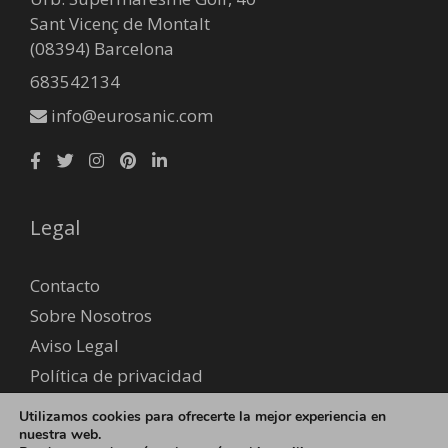
Sant Vicenç de Montalt
(08394) Barcelona
683542134
info@eurosanic.com
Legal
Contacto
Sobre Nosotros
Aviso Legal
Política de privacidad
Envío y devoluciones
Utilizamos cookies para ofrecerte la mejor experiencia en
Formas de pago
nuestra web.