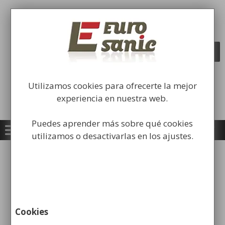
Saltar
al
Fabricación y comercialización de
contenido
equipamiento para la higiene industrial
Búsqueda
BUSCAR
de
productos
Utilizamos cookies para ofrecerte la mejor
experiencia en nuestra web.
Puedes aprender más sobre qué cookies
utilizamos o desactivarlas en los ajustes.
Inicio
/
Consumibles
/
Papel
/ Pack 18 rollos
higiénico industrial 130M
Cookies