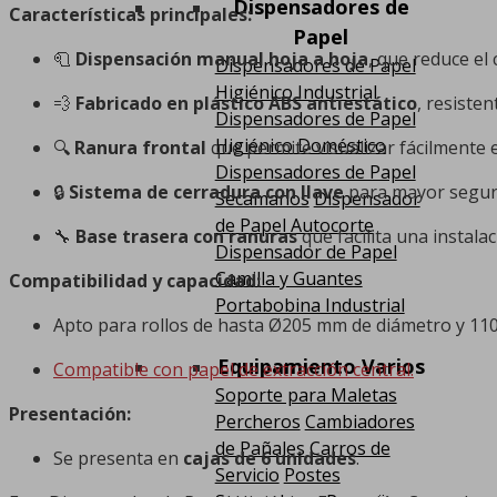
Dispensadores de
Características principales:
Papel
🧻
Dispensación manual hoja a hoja
, que reduce el
Dispensadores de Papel
Higiénico Industrial
💨
Fabricado en plástico ABS antiestático
, resiste
Dispensadores de Papel
Higiénico Doméstico
🔍
Ranura frontal
que permite visualizar fácilmente e
Dispensadores de Papel
🔒
Sistema de cerradura con llave
para mayor seguri
Secamanos
Dispensador
de Papel Autocorte
🔧
Base trasera con ranuras
que facilita una instala
Dispensador de Papel
Camilla y Guantes
Compatibilidad y capacidad:
Portabobina Industrial
Apto para rollos de hasta Ø205 mm de diámetro y 110
Equipamiento Varios
Compatible con papel de extracción central.
Soporte para Maletas
Presentación:
Percheros
Cambiadores
de Pañales
Carros de
Se presenta en
cajas de 6 unidades
.
Servicio
Postes