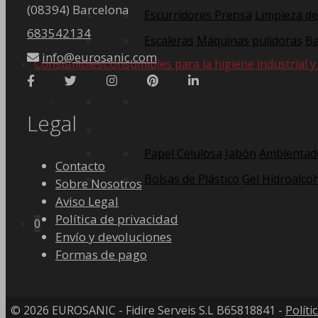
(08394) Barcelona
Escurridores Prensa
Limpieza de
683542134
Escaleras
Máquinas pulidoras
Ba
info@eurosanic.com
Consumibles
Consumibles para la higiene industrial y
Legal
Papel Celulosa
Jabón
Ambientad
Contacto
Bolsas de Plástico
Gel Hidroalcoh
Sobre Nosotros
Aviso Legal
Política de privacidad
0
Envío y devoluciones
Formas de pago
© 2026 EUROSANIC - Fidire Serveis S.L B65818841 -
Políti