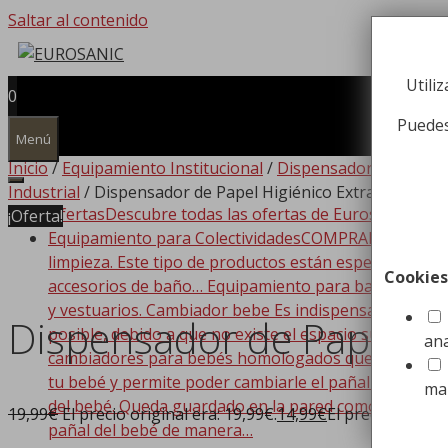
Saltar al contenido
Utili
0
Puedes
Menú
Inicio
/
Equipamiento Institucional
/
Dispensadores de Pape
Industrial
/ Dispensador de Papel Higiénico Extracción Cen
Ofertas
Descubre todas las ofertas de Eurosanic!!!
¡Oferta!
Equipamiento para Colectividades
COMPRAR EQUIPAMIEN
limpieza. Este tipo de productos están especializado
Cookies
accesorios de baño… Equipamiento para baño Dispone
y vestuarios. Cambiador bebe Es indispensable que t
Dispensador de Papel Hi
posible, debido a que no existe el espacio suficiente
ana
cambiadores para bebés homologados que se adaptan a
tu bebé y permite poder cambiarle el pañal de forma
ma
del bebé. Queda guardado en la pared como si de un c
19,99
€
El precio original era: 19,99€.
14,99
€
El precio actual 
pañal del bebé de manera…