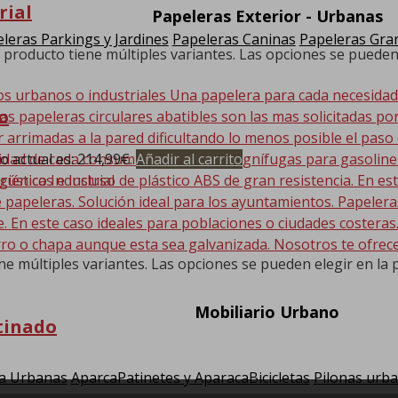
rial
Papeleras Exterior - Urbanas
leras Parkings y Jardines
Papeleras Caninas
Papeleras Gran
 producto tiene múltiples variantes. Las opciones se pueden
os urbanos o industriales Una papelera para cada necesida
o
Las papeleras circulares abatibles son las mas solicitadas po
r arrimadas a la pared dificultando lo menos posible el paso
io actual es: 214,99€.
Añadir al carrito
sidad de cada consumidor, Papeleras ignífugas para gasolin
 rústicas e incluso de plástico ABS de gran resistencia. En
 papeleras. Solución ideal para los ayuntamientos. Papeler
En este caso ideales para poblaciones o ciudades costeras. E
ro o chapa aunque esta sea galvanizada. Nosotros te ofrec
ne múltiples variantes. Las opciones se pueden elegir en la
Mobiliario Urbano
tinado
a Urbanas
AparcaPatinetes y AparacaBicicletas
Pilonas urb