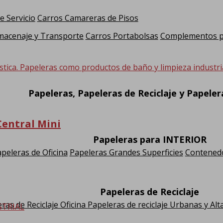
e Servicio
Carros Camareras de Pisos
macenaje y Transporte
Carros Portabolsas
Complementos pa
stica. Papeleras como productos de baño y limpieza industria
Papeleras, Papeleras de Reciclaje y Papele
Central Mini
Papeleras para INTERIOR
peleras de Oficina
Papeleras Grandes Superficies
Contenedo
Papeleras de Reciclaje
ras de Reciclaje Oficina
Papeleras de reciclaje Urbanas y Alt