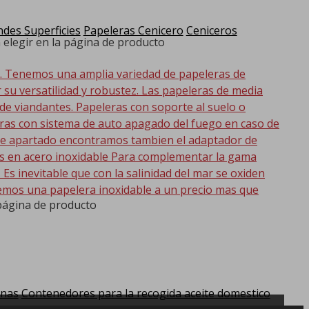
des Superficies
Papeleras Cenicero
Ceniceros
 elegir en la página de producto
d. Tenemos una amplia variedad de papeleras de
r su versatilidad y robustez. Las papeleras de media
 de viandantes. Papeleras con soporte al suelo o
eras con sistema de auto apagado del fuego en caso de
 este apartado encontramos tambien el adaptador de
as en acero inoxidable Para complementar la gama
s inevitable que con la salinidad del mar se oxiden
emos una papelera inoxidable a un precio mas que
 página de producto
anas
Contenedores para la recogida aceite domestico