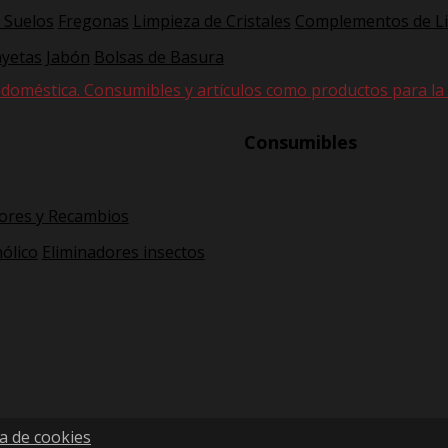
 Suelos
Fregonas
Limpieza de Cristales
Complementos de L
yetas
Jabón
Bolsas de Basura
 doméstica. Consumibles y artículos como productos para la hi
Consumibles
ores y Recambios
ólico
Eliminadores insectos
ca de cookies