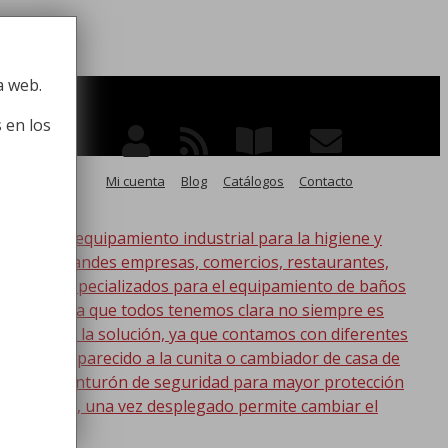
 la higiene
a web.
 en los
Mi cuenta
Blog
Catálogos
Contacto
po de equipamiento industrial para la higiene y
ico, para grandes empresas, comercios, restaurantes,
oductos especializados para el equipamiento de baños
s. Esta idea que todos tenemos clara no siempre es
l
nic tenemos la solución, ya que contamos con diferentes
s lo más parecido a la cunita o cambiador de casa de
a con un cinturón de seguridad para mayor protección
en la pared, una vez desplegado permite cambiar el