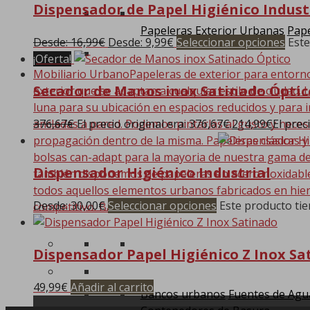
Dispensador de Papel Higiénico Indust
Papeleras Exterior Urbanas
Pape
Desde:
16,99
€
Desde:
9,99
€
Seleccionar opciones
Este
¡Oferta!
Mobiliario Urbano
Papeleras de exterior para entorn
Secador de Manos inox Satinado Óptic
exterior que se adaptan a cualquier estilo de ciudad. 
luna para su ubicación en espacios reducidos y para i
376,67
€
El precio original era: 376,67€.
214,99
€
El prec
ancladas a pared. Podemos pintarlas al gusto y nece
propagación dentro de la misma. Papeleras clásicas y
bolsas can-adapt para la mayoria de nuestra gama de
Dispensador Higiénico Industrial
también disponemos de papeleras en acero noxidable. 
todos aquellos elementos urbanos fabricados en hier
Desde:
30,00
€
Seleccionar opciones
Este producto tie
competitivo. Bancos…
Dispensador Papel Higiénico Z Inox Sa
49,99
€
Añadir al carrito
Bancos urbanos
Fuentes de Agu