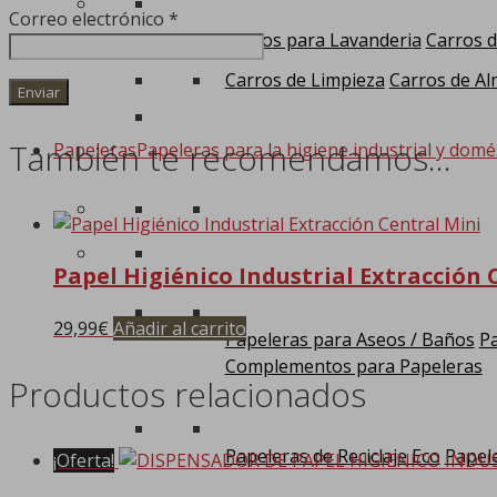
Correo electrónico
*
Carros para Lavanderia
Carros d
Carros de Limpieza
Carros de Al
También te recomendamos…
Papeleras
Papeleras para la higiene industrial y domé
Papel Higiénico Industrial Extracción 
29,99
€
Añadir al carrito
Papeleras para Aseos / Baños
Pa
Complementos para Papeleras
Productos relacionados
Papeleras de Reciclaje Eco
Papele
¡Oferta!