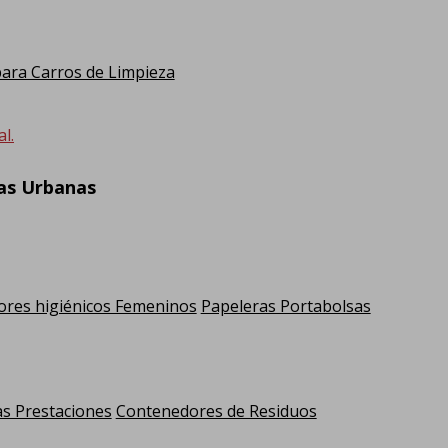
ra Carros de Limpieza
l.
ras Urbanas
res higiénicos Femeninos
Papeleras Portabolsas
as Prestaciones
Contenedores de Residuos