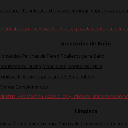
s Urbanas
Papeleras Urbanas de Reciclaje
Papeleras Canina
e industrial y doméstica. Accesorios para lavabos como equi
Accesorios de Baño
 Doméstico
Perchas de Pared
Toalleros para Baño
Taburetes de Ducha
Manillones
Jaboneras rejilla
cobillas de Baño
Dispensadores Ambientales
 Manos
Complementos
dustrial y doméstica. Accesorios y útiles de limpieza como pr
Limpieza
mpieza
Complementos para Carros de Limpieza
Contenedore