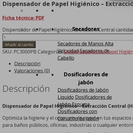
Dispensador de Papel Higiénico – Extracci
Ficha técnica: PDF
Secadores
Dispensador de Papel Higiénico Extracción Central cantida
Secadores de Manos
Secadores de Manos Alta
Añadir al carrito
Velocidad
Secadores de
SKU:
PC3000PB
Categorías:
Dispensadores de Papel Higiéni
Cabello
Descripción
Valoraciones (0)
Dosificadores de
jabón
Descripción
Dosificadores de Jabón
Liquido
Dosificadores de
Jabón Espuma
Dispensador de Papel Higiénico – Extracción Central (H
Dosificadores con
Optimiza la higiene y el consumo de papel en tus espacio
Cartucho de Jabón
para baños públicos, oficinas, industrias o cualquier entorn