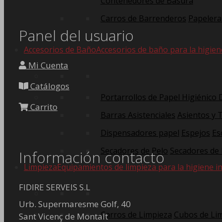
Contenedores de Basura
Carros de Barrenderos
Papelera
Panel del usuario
Accesorios de Baño
Accesorios de baño para la higien
Mi Cuenta
Catálogos
Portarrollos de Papel Higiénico
Carrito
Barras Asistenciales
Asientos y 
Dispensadores papel
Espejos
Es
Secadores de Pelo
Secadores de
Información contacto
Limpieza
Equipamientos de limpieza para la higiene in
FIDIRE SERVEIS S.L
Urb. Supermaresme Golf, 40
Carros de Limpieza
Cubos de Li
Sant Vicenç de Montalt