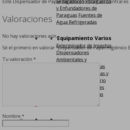
Separadores
Paragüeros
Este Dispensador de Papel Higiénico Extracción Central es l
y Enfundadores de
Paraguas
Fuentes de
Valoraciones
Agua Refrigeradas
No hay valoraciones aún.
Equipamiento Varios
Exterminador de Insectos
Sé el primero en valorar “Dispensador de Papel Higiénico E
Dispensadores
Tu valoración
*
Ambientales y
Bacteriostático
Barras
Asistenciales
Taquillas y
Bancos para Vestuario
Estaciones y Soportes
Higienizantes
Tronas
Carros Higiene Industrial
Nombre
*