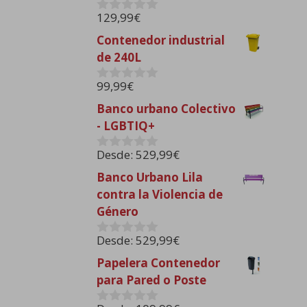
129,99
€
0
d
Contenedor industrial
e
de 240L
5
99,99
€
0
d
Banco urbano Colectivo
e
- LGBTIQ+
5
Desde:
529,99
€
0
d
Banco Urbano Lila
e
contra la Violencia de
5
Género
Desde:
529,99
€
0
d
Papelera Contenedor
e
para Pared o Poste
5