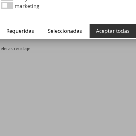
marketing
lidad de todos ya que de ello depende, en gran medida,
 es una manera fantástica de fomentar ese cuidado y …
Lee
Requeridas
Seleccionadas
Aceptar todas
eleras reciclaje