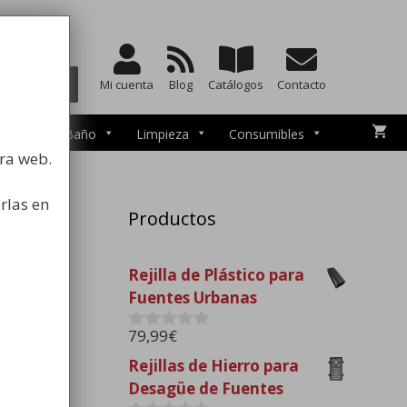
a la higiene
BUSCAR
Mi cuenta
Blog
Catálogos
Contacto
esorios de Baño
Limpieza
Consumibles
tra web.
rlas en
Productos
Rejilla de Plástico para
Fuentes Urbanas
79,99
€
0
d
Rejillas de Hierro para
e
Desagüe de Fuentes
5