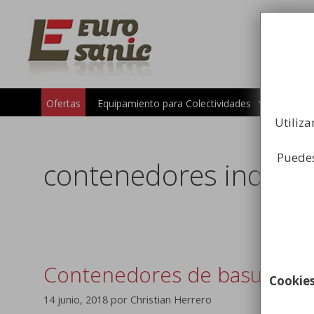
Saltar
al
contenido
Carros 
Ofertas
Equipamiento para Colectividades
Utiliza
Puedes
contenedores industr
Contenedores de basura para
Cookie
14 junio, 2018
por
Christian Herrero