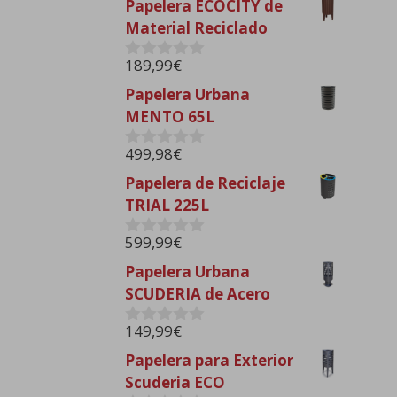
Papelera ECOCITY de
e
Material Reciclado
5
189,99
€
0
d
Papelera Urbana
e
MENTO 65L
5
499,98
€
0
d
Papelera de Reciclaje
e
TRIAL 225L
5
599,99
€
0
d
Papelera Urbana
e
SCUDERIA de Acero
5
149,99
€
0
d
Papelera para Exterior
e
Scuderia ECO
5