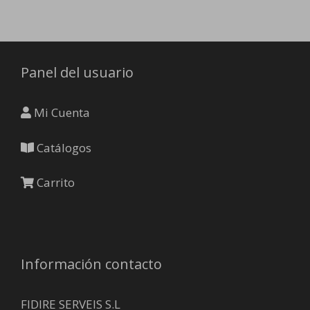
opc
se
pue
eleg
Panel del usuario
en
la
Mi Cuenta
pág
de
Catálogos
pro
Carrito
Información contacto
FIDIRE SERVEIS S.L