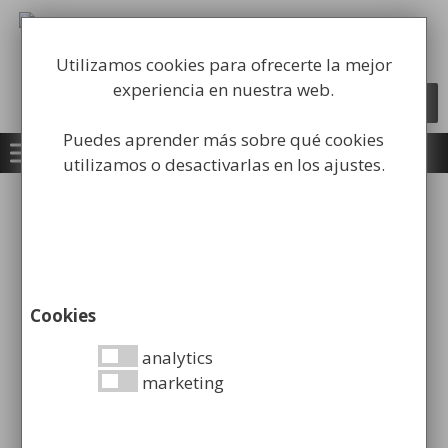
Saltar
al
Fabricación y comercialización de
contenido
equipamiento para la higiene industrial
Utilizamos cookies para ofrecerte la mejor
experiencia en nuestra web.
Búsqueda
BUSCAR
de
productos
Puedes aprender más sobre qué cookies
0
utilizamos o desactivarlas en los ajustes.
Inicio
/
Papeleras
/
Papeleras Parking y
Jardines
/ Papelera Redonda Basculante Pintada
Cookies
Papelera Redonda
analytics
marketing
Basculante Pintada
139,98
€