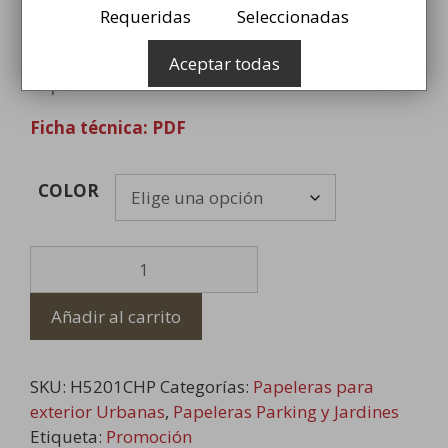
Requeridas
Seleccionadas
Papelera cilíndrica perforada para suelo
con cuerpo basculante de 60lt de
Aceptar todas
capacidad
Ficha técnica: PDF
COLOR
Papelera
Redonda
Basculante
Añadir al carrito
Pintada
cantidad
SKU:
H5201CHP
Categorías:
Papeleras para
exterior Urbanas
,
Papeleras Parking y Jardines
Etiqueta:
Promoción