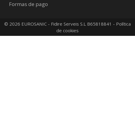
Formas de pago
© 2026 EUROSANIC - Fidire Serveis S.L B65818841 -
Política
de cookies