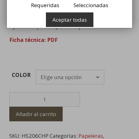
239,99
€
Requeridas
Seleccionadas
Papelera perforada semicircular con
Aceptar todas
fijación a pared y aro sujetabolsas de 90L
Ficha técnica: PDF
COLOR
Papelera
Perforada
Semicircular
Añadir al carrito
de
90
Lt
SKU:
H5206CHP
Categorías:
Papeleras
,