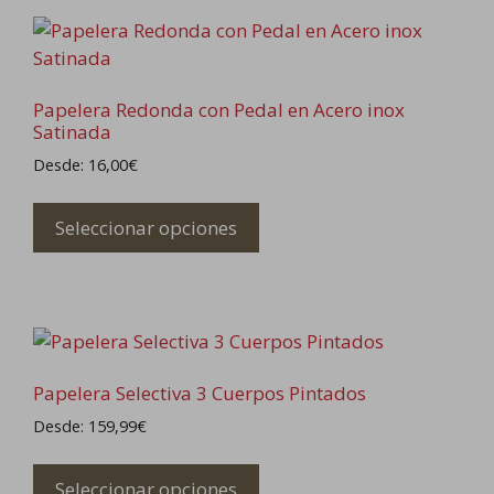
Papelera Redonda con Pedal en Acero inox
Satinada
Desde:
16,00
€
Este
producto
Seleccionar opciones
tiene
múltiples
variantes.
Las
opciones
se
Papelera Selectiva 3 Cuerpos Pintados
pueden
Desde:
159,99
€
elegir
Este
en
producto
Seleccionar opciones