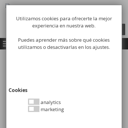
Saltar
al
Fabricación y comercialización de
contenido
equipamiento para la higiene industrial
Utilizamos cookies para ofrecerte la mejor
experiencia en nuestra web.
Búsqueda
BUSCAR
de
productos
Puedes aprender más sobre qué cookies
0
utilizamos o desactivarlas en los ajustes.
Inicio
/
Papeleras
/
Papeleras Parking y
Jardines
/ Papelera Perforada Semicircular de 90
Lt
Cookies
analytics
Papelera Perforada
marketing
Semicircular de 90 Lt