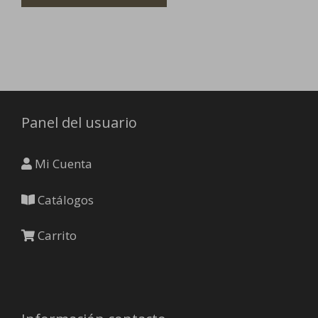
tiene
múltiples
variantes.
Las
opciones
se
pueden
Panel del usuario
elegir
en
Mi Cuenta
la
página
Catálogos
de
producto
Carrito