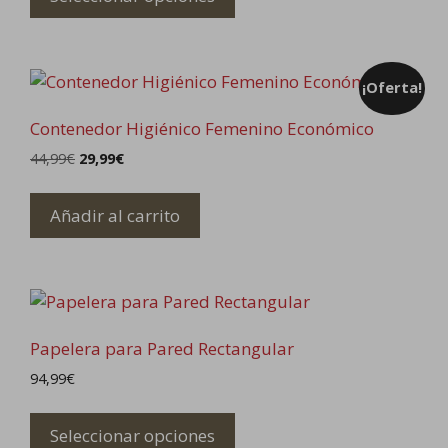
la
tiene
página
múltiples
de
variantes.
producto
¡Oferta!
Las
opciones
Contenedor Higiénico Femenino Económico
se
El
El
44,99
€
29,99
€
pueden
precio
precio
elegir
original
actual
Añadir al carrito
en
era:
es:
44,99€.
29,99€.
la
página
de
producto
Papelera para Pared Rectangular
94,99
€
Este
producto
Seleccionar opciones