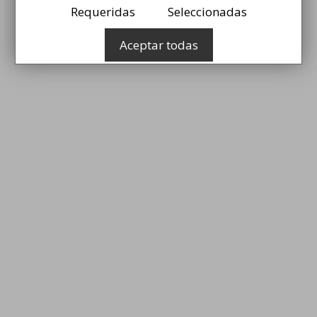
l
Requeridas
Seleccionadas
Aceptar todas
r
r
r