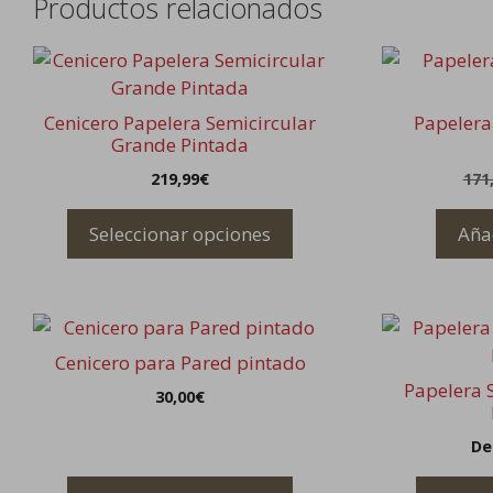
Productos relacionados
Este
producto
tiene
Cenicero Papelera Semicircular
Papelera
múltiples
Grande Pintada
variantes.
219,99
€
171
Las
opciones
Seleccionar opciones
Añad
se
pueden
elegir
Este
Este
en
producto
producto
la
Cenicero para Pared pintado
tiene
tiene
página
Papelera S
30,00
€
múltiples
múltiples
de
variantes.
variantes.
producto
De
Las
Las
opciones
opciones