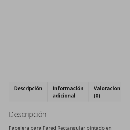
i
n
g
y
J
a
r
d
i
n
e
s
Descripción
Información
Valoraciones
adicional
(0)
Descripción
Papelera para Pared Rectangular pintado en