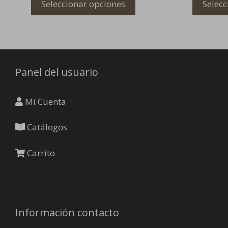
Seleccionar opciones
Selecc
se
se
pueden
pueden
elegir
elegir
en
en
la
la
Panel del usuario
página
página
de
de
producto
producto
Mi Cuenta
Catálogos
Carrito
Información contacto