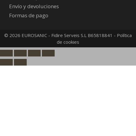
Envío y devoluciones
Formas de pago
© 2026 EUROSANIC - Fidire Serveis S.L B65818841 -
Política
de cookies