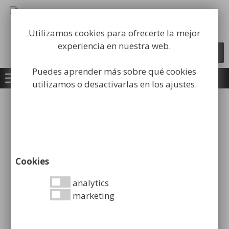
Saltar
al
Fabricación y comercialización de
contenido
equipamiento para la higiene industrial
Utilizamos cookies para ofrecerte la mejor
experiencia en nuestra web.
Búsqueda
BUSCAR
de
productos
Puedes aprender más sobre qué cookies
utilizamos o desactivarlas en los ajustes.
Inicio
/
Papeleras
/
Papeleras Parking y
Jardines
/ Papelera para Pared Rectangular
Cookies
analytics
marketing