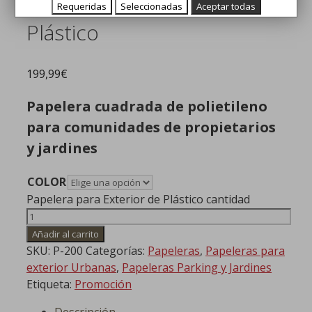
Papelera para Exterior de
Requeridas
Seleccionadas
Aceptar todas
Plástico
199,99
€
Papelera cuadrada de polietileno
para comunidades de propietarios
y jardines
COLOR
Papelera para Exterior de Plástico cantidad
Añadir al carrito
SKU:
P-200
Categorías:
Papeleras
,
Papeleras para
exterior Urbanas
,
Papeleras Parking y Jardines
Etiqueta:
Promoción
Descripción