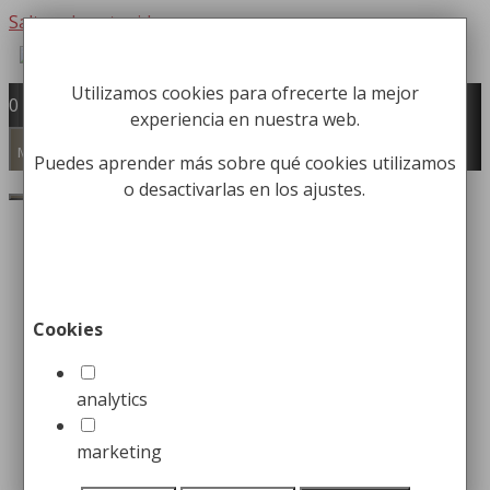
Saltar al contenido
Utilizamos cookies para ofrecerte la mejor
Fabricación y comercialización de
0
experiencia en nuestra web.
equipamiento para la higiene industrial
Búsqueda de productos
Menú
Puedes aprender más sobre qué cookies utilizamos
o desactivarlas en los ajustes.
Buscar
Inicio
/
Papeleras
/
Papeleras Parking y
Jardines
/ Papelera para Exterior de Plástico
Cookies
analytics
marketing