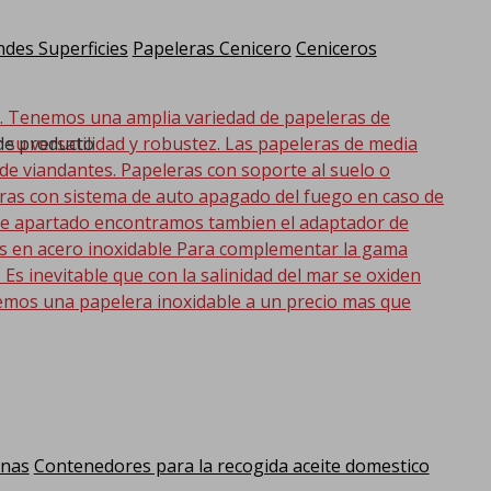
des Superficies
Papeleras Cenicero
Ceniceros
d. Tenemos una amplia variedad de papeleras de
 de producto
r su versatilidad y robustez. Las papeleras de media
 de viandantes. Papeleras con soporte al suelo o
eras con sistema de auto apagado del fuego en caso de
 este apartado encontramos tambien el adaptador de
as en acero inoxidable Para complementar la gama
s inevitable que con la salinidad del mar se oxiden
emos una papelera inoxidable a un precio mas que
anas
Contenedores para la recogida aceite domestico