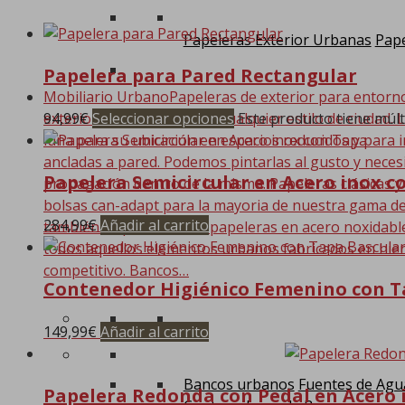
Papeleras Exterior Urbanas
Pape
Papelera para Pared Rectangular
Mobiliario Urbano
Papeleras de exterior para entorn
94,99
€
Seleccionar opciones
Este producto tiene múlt
exterior que se adaptan a cualquier estilo de ciudad. 
luna para su ubicación en espacios reducidos y para i
ancladas a pared. Podemos pintarlas al gusto y nece
Papelera Semicircular en Acero inox c
propagación dentro de la misma. Papeleras clásicas y
bolsas can-adapt para la mayoria de nuestra gama de
284,99
€
Añadir al carrito
también disponemos de papeleras en acero noxidable. 
todos aquellos elementos urbanos fabricados en hier
competitivo. Bancos…
Contenedor Higiénico Femenino con T
149,99
€
Añadir al carrito
Bancos urbanos
Fuentes de Agu
Papelera Redonda con Pedal en Acero 