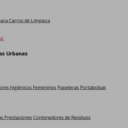
ra Carros de Limpieza
l.
ras Urbanas
res higiénicos Femeninos
Papeleras Portabolsas
as Prestaciones
Contenedores de Residuos