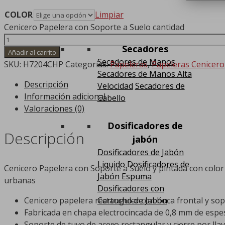
COLOR
Limpiar
Cenicero Papelera con Soporte a Suelo cantidad
Secadores
Añadir al carrito
Secadores de Manos
SKU:
H7204CHP
Categorías:
Papeleras
,
Papeleras Cenicero
Secadores de Manos Alta
Descripción
Velocidad
Secadores de
Información adicional
Cabello
Valoraciones (0)
Dosificadores de
Descripción
jabón
Dosificadores de Jabón
Liquido
Dosificadores de
Cenicero Papelera con Soporte a Suelo y pintada con color 
Jabón Espuma
urbanas
Dosificadores con
Cartucho de Jabón
Cenicero papelera rectangular con boca frontal y sop
Fabricada en chapa electrocincada de 0,8 mm de espe
Soporte de tuvo de acero rectangular y cierre por llav