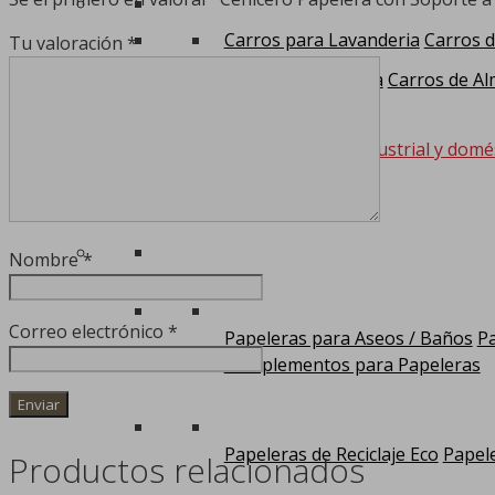
Carros para Lavanderia
Carros d
Tu valoración
*
Carros de Limpieza
Carros de Al
Papeleras
Papeleras para la higiene industrial y domé
Nombre
*
Correo electrónico
*
Papeleras para Aseos / Baños
Pa
Complementos para Papeleras
Papeleras de Reciclaje Eco
Papele
Productos relacionados