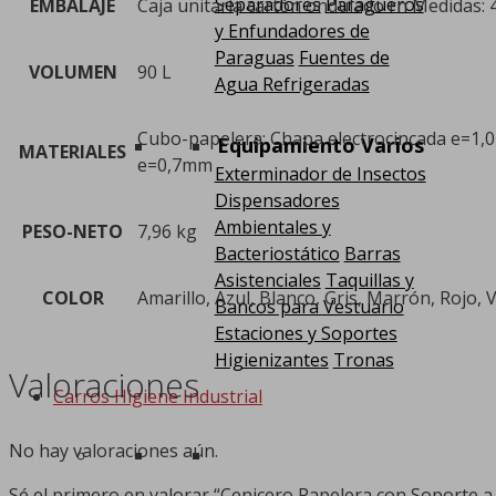
Separadores
Paragüeros
EMBALAJE
Caja unitaria cartón ondulado rn Medidas: 
y Enfundadores de
Paraguas
Fuentes de
VOLUMEN
90 L
Agua Refrigeradas
Cubo-papelera: Chapa electrocincada e=1,0
Equipamiento Varios
MATERIALES
e=0,7mm
Exterminador de Insectos
Dispensadores
Ambientales y
PESO-NETO
7,96 kg
Bacteriostático
Barras
Asistenciales
Taquillas y
COLOR
Amarillo, Azul, Blanco, Gris, Marrón, Rojo, 
Bancos para Vestuario
Estaciones y Soportes
Higienizantes
Tronas
Valoraciones
Carros Higiene Industrial
No hay valoraciones aún.
Sé el primero en valorar “Cenicero Papelera con Soporte a