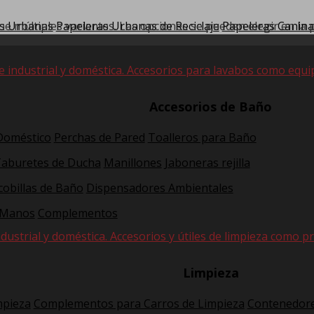
ne múltiples variantes. Las opciones se pueden elegir en la
s Urbanas
Papeleras Urbanas de Reciclaje
Papeleras Canina
e industrial y doméstica. Accesorios para lavabos como equi
Accesorios de Baño
 Doméstico
Perchas de Pared
Toalleros para Baño
Taburetes de Ducha
Manillones
Jaboneras rejilla
cobillas de Baño
Dispensadores Ambientales
 Manos
Complementos
dustrial y doméstica. Accesorios y útiles de limpieza como pr
Limpieza
mpieza
Complementos para Carros de Limpieza
Contenedore