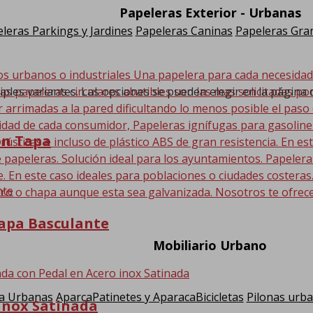
Papeleras Exterior - Urbanas
leras Parkings y Jardines
Papeleras Caninas
Papeleras Gran
os urbanos o industriales Una papelera para cada necesida
iples variantes. Las opciones se pueden elegir en la página
Las papeleras circulares abatibles son las mas solicitadas po
r arrimadas a la pared dificultando lo menos posible el paso
sidad de cada consumidor, Papeleras ignífugas para gasolin
on Tapa
 rústicas e incluso de plástico ABS de gran resistencia. En
 papeleras. Solución ideal para los ayuntamientos. Papeler
En este caso ideales para poblaciones o ciudades costeras. E
ro o chapa aunque esta sea galvanizada. Nosotros te ofrec
apa Basculante
Mobiliario Urbano
a Urbanas
AparcaPatinetes y AparacaBicicletas
Pilonas urb
inox Satinada