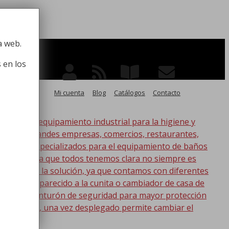
 la higiene
a web.
 en los
Mi cuenta
Blog
Catálogos
Contacto
po de equipamiento industrial para la higiene y
ico, para grandes empresas, comercios, restaurantes,
oductos especializados para el equipamiento de baños
s. Esta idea que todos tenemos clara no siempre es
nic tenemos la solución, ya que contamos con diferentes
s lo más parecido a la cunita o cambiador de casa de
a con un cinturón de seguridad para mayor protección
en la pared, una vez desplegado permite cambiar el