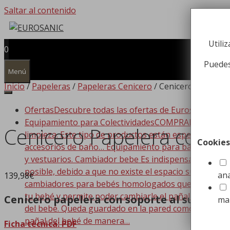
Saltar al contenido
Utili
0
Puedes
Menú
Inicio
/
Papeleras
/
Papeleras Cenicero
/ Cenicero Papelera
Ofertas
Descubre todas las ofertas de Eurosanic!!!
Equipamiento para Colectividades
COMPRAR EQUIPAMIEN
Cenicero Papelera con S
limpieza. Este tipo de productos están especializado
Cookies
accesorios de baño… Equipamiento para baño Dispone
y vestuarios. Cambiador bebe Es indispensable que t
posible, debido a que no existe el espacio suficiente
ana
139,98
€
cambiadores para bebés homologados que se adaptan a
tu bebé y permite poder cambiarle el pañal de forma
Cenicero papelera con soporte al suelo pin
ma
del bebé. Queda guardado en la pared como si de un c
pañal del bebé de manera…
Ficha técnica: PDF