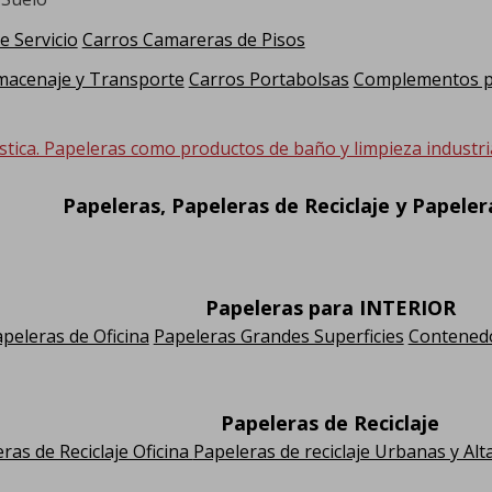
e Servicio
Carros Camareras de Pisos
macenaje y Transporte
Carros Portabolsas
Complementos pa
stica. Papeleras como productos de baño y limpieza industria
Papeleras, Papeleras de Reciclaje y Papele
Papeleras para INTERIOR
peleras de Oficina
Papeleras Grandes Superficies
Contenedo
Papeleras de Reciclaje
ras de Reciclaje Oficina
Papeleras de reciclaje Urbanas y Alt