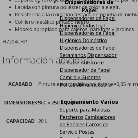
Dispensadores de
Lacada con pintura poliéster de color a elegir.
Papel
Resistencia a la oxidación testada en prueba de niebla
Dispensadores de Papel
Colillero metálico pintado negro .
Higiénico Industrial
Modelo apropiado para cajeros, parkings y jardines
Dispensadores de Papel
Higiénico Doméstico
H7204CHP
Dispensadores de Papel
Secamanos
Dispensador
Información adicional
de Papel Autocorte
Dispensador de Papel
Camilla y Guantes
ACABADO
Pintura electrostática poliéster e=0,65 m r
Portabobina Industrial
Equipamiento Varios
DIMENSIONES
360 x 250 x 1000 mm
Soporte para Maletas
Percheros
Cambiadores
CAPACIDAD
20 L
de Pañales
Carros de
Servicio
Postes