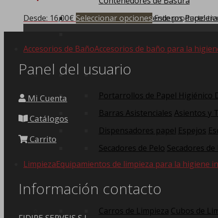
Contenedores de Basura
Desde:
16,00
€
Seleccionar opciones
Este producto tie
Carros de Barrenderos
Papelera
Accesorios de Baño
Accesorios de baño para la higien
Panel del usuario
Portarrollos de Papel Higiénico
Mi Cuenta
Barras Asistenciales
Asientos y 
Catálogos
Dispensadores papel
Espejos
Es
Carrito
Secadores de Pelo
Secadores de
Limpieza
Equipamientos de limpieza para la higiene in
Información contacto
Carros de Limpieza
Cubos de Li
FIDIRE SERVEIS S.L