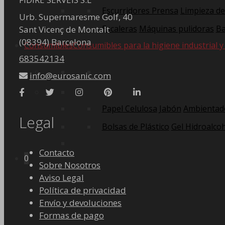
Escurridores Prensa
Limpieza de
Urb. Supermaresme Golf, 40
Escaleras
Máquinas pulidoras
Ba
Sant Vicenç de Montalt
(08394) Barcelona
Consumibles
Consumibles para la higiene industrial y
683542134
info@eurosanic.com
Papel Celulosa
Jabón
Ambientad
Legal
Bolsas de Plástico
Gel Hidroalcoh
Contacto
0
Sobre Nosotros
Aviso Legal
Política de privacidad
Envío y devoluciones
Formas de pago