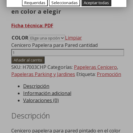
Cenicero papelera mural pintado
Requeridas
Seleccionadas
Aceptar todas
en color a elegir
Ficha técnica: PDF
COLOR
Limpiar
Cenicero Papelera para Pared cantidad
Añadir al carrito
SKU:
H7003CHP
Categorías:
Papeleras Cenicero
,
Papeleras Parking y Jardines
Etiqueta:
Promoción
Descripción
Información adicional
Valoraciones (0)
Descripción
Cenicero papelera para pared pintado en el color