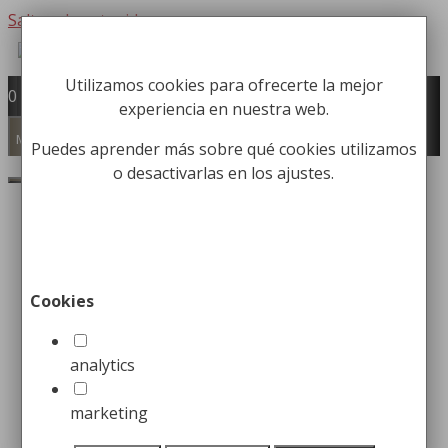
Saltar al contenido
Utilizamos cookies para ofrecerte la mejor
Fabricación y comercialización de
0
experiencia en nuestra web.
equipamiento para la higiene industrial
Búsqueda de productos
Menú
Puedes aprender más sobre qué cookies utilizamos
o desactivarlas en los ajustes.
Buscar
Inicio
/
Papeleras
/
Papeleras Cenicero
/ Cenicero
Papelera para Pared
Cenicero Papelera para
Cookies
Pared
analytics
120,00
€
marketing