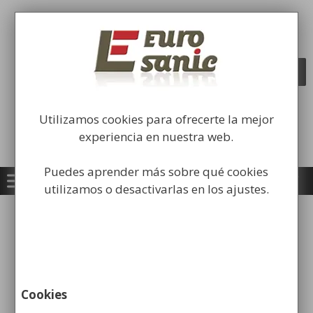
Saltar
al
Fabricación y comercialización de
contenido
equipamiento para la higiene industrial
Búsqueda
BUSCAR
de
productos
Utilizamos cookies para ofrecerte la mejor
experiencia en nuestra web.
Puedes aprender más sobre qué cookies
utilizamos o desactivarlas en los ajustes.
Inicio
/
Papeleras
/
Papeleras Cenicero
/ Papelera
Moderna Urbana Económica
Cookies