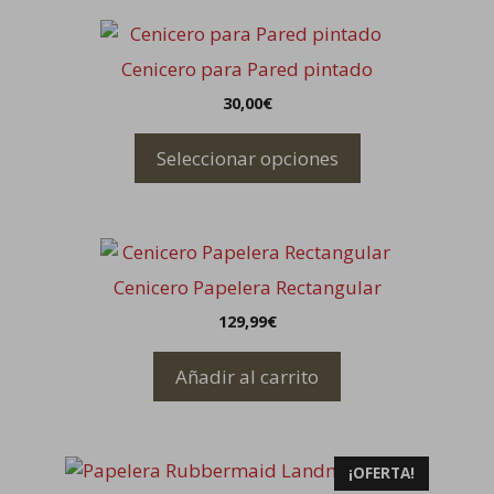
Este
producto
Cenicero para Pared pintado
tiene
30,00
€
múltiples
variantes.
Seleccionar opciones
Las
opciones
se
pueden
elegir
Cenicero Papelera Rectangular
en
129,99
€
la
página
Añadir al carrito
de
producto
¡OFERTA!