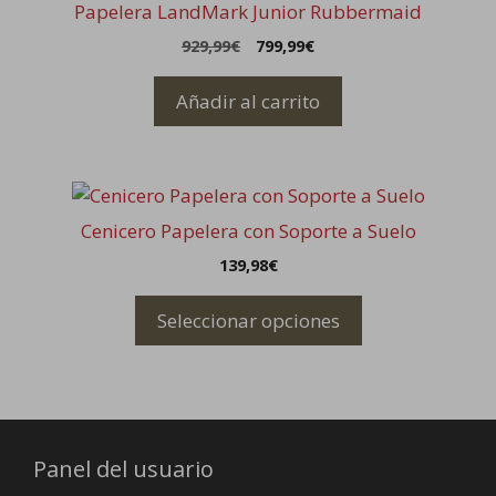
Papelera LandMark Junior Rubbermaid
El
El
929,99
€
799,99
€
precio
precio
original
actual
Añadir al carrito
era:
es:
929,99€.
799,99€.
Este
producto
Cenicero Papelera con Soporte a Suelo
tiene
139,98
€
múltiples
variantes.
Seleccionar opciones
Las
opciones
se
pueden
elegir
Panel del usuario
en