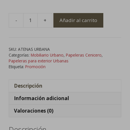
-
+
Añadir al carrito
Papelera
Moderna
Urbana
Económica
SKU:
ATENAS URBANA
cantidad
Categorías:
Mobiliario Urbano
,
Papeleras Cenicero
,
Papeleras para exterior Urbanas
Etiqueta:
Promoción
Descripción
Información adicional
Valoraciones (0)
Descripción