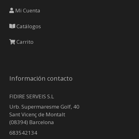
la
página
Mi Cuenta
de
producto
Catálogos
Carrito
Información contacto
FIDIRE SERVEIS S.L
Urb. Supermaresme Golf, 40
Sant Vicenç de Montalt
(08394) Barcelona
683542134