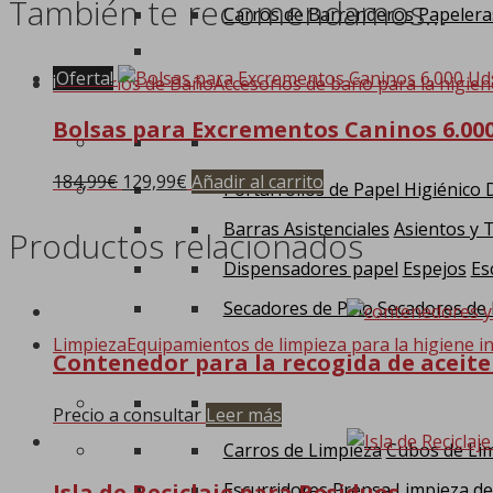
También te recomendamos…
Carros de Barrenderos
Papelera
¡Oferta!
Accesorios de Baño
Accesorios de baño para la higien
Bolsas para Excrementos Caninos 6.00
184,99
€
El
129,99
€
El
Añadir al carrito
Portarrollos de Papel Higiénico
precio
precio
Barras Asistenciales
Asientos y 
original
actual
Productos relacionados
era:
es:
Dispensadores papel
Espejos
Es
184,99€.
129,99€.
Secadores de Pelo
Secadores de
Limpieza
Equipamientos de limpieza para la higiene in
Contenedor para la recogida de aceit
Precio a consultar
Leer más
Carros de Limpieza
Cubos de Li
Escurridores Prensa
Limpieza de
Isla de Reciclaje para Residuos