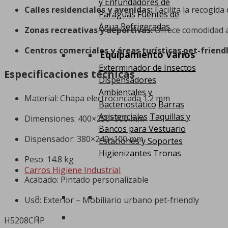
y Enfundadores de
Calles residenciales y avenidas:
Facilita la recogid
Paraguas
Fuentes de
Agua Refrigeradas
Zonas recreativas y deportivas:
Ofrece comodidad a 
Centros comerciales y áreas turísticas pet-friendl
Equipamiento Varios
Exterminador de Insectos
Especificaciones técnicas
Dispensadores
Ambientales y
Material: Chapa electrocincada 1.2 mm
Bacteriostático
Barras
Asistenciales
Taquillas y
Dimensiones: 400×250×900 mm
Bancos para Vestuario
Dispensador: 380×240×100 mm
Estaciones y Soportes
Higienizantes
Tronas
Peso: 14.8 kg
Carros Higiene Industrial
Acabado: Pintado personalizable
Uso: Exterior – Mobiliario urbano pet-friendly
H5208CHP