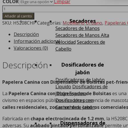
COLOR
Limpiar
Papelera
Canina
Añadir al carrito
Secadores
con
SKU:
H5208CHP
Categorías:
Mobiliario Urbano
,
Papeleras 
Secadores de Manos
Dispensador
Descripción
Secadores de Manos Alta
de
Información adicional
Velocidad
Secadores de
Bolsitas
Valoraciones (0)
Cabello
cantidad
Descripción
Dosificadores de
jabón
Dosificadores de Jabón
Papelera Canina con Dispensador de Bolsitas pet-frie
Liquido
Dosificadores de
Jabón Espuma
La
Papelera Canina con Dispensador de Bolsitas
es una
Dosificadores con
civismo en espacios públicos con alta presencia de masco
Cartucho de Jabón
calles residenciales, zonas verdes, centros comerciales
Fabricada en
chapa electrocincada de 1.2 mm
, la H5208
Dispensadores de
adversas. Su
acabado pintado personalizable
permite un