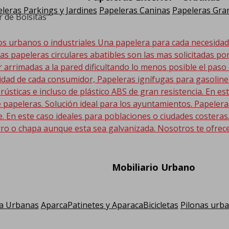
leras Parkings y Jardines
Papeleras Caninas
Papeleras Gran
 de Bolsitas”
os urbanos o industriales Una papelera para cada necesida
Las papeleras circulares abatibles son las mas solicitadas po
r arrimadas a la pared dificultando lo menos posible el paso
sidad de cada consumidor, Papeleras ignífugas para gasolin
 rústicas e incluso de plástico ABS de gran resistencia. En
 papeleras. Solución ideal para los ayuntamientos. Papeler
En este caso ideales para poblaciones o ciudades costeras. E
ro o chapa aunque esta sea galvanizada. Nosotros te ofrec
Mobiliario Urbano
a Urbanas
AparcaPatinetes y AparacaBicicletas
Pilonas urb