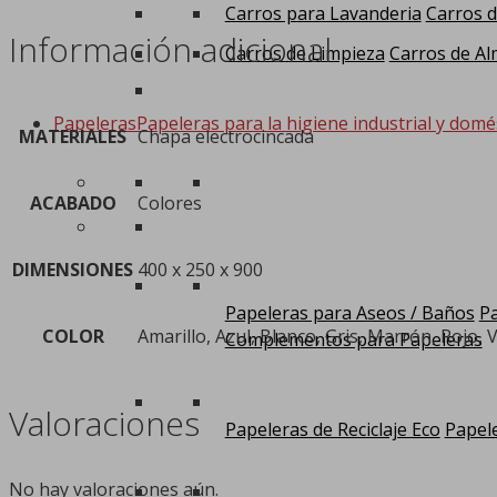
Carros para Lavanderia
Carros d
Información adicional
Carros de Limpieza
Carros de Al
Papeleras
Papeleras para la higiene industrial y domé
MATERIALES
Chapa electrocincada
ACABADO
Colores
DIMENSIONES
400 x 250 x 900
Papeleras para Aseos / Baños
Pa
COLOR
Amarillo, Azul, Blanco, Gris, Marrón, Rojo, 
Complementos para Papeleras
Valoraciones
Papeleras de Reciclaje Eco
Papele
No hay valoraciones aún.