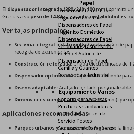
Papel
El
dispensador integrado (380×240×100 mm)
permite un 
Dispensadores de Papel
Gracias a su
peso de 14.8 kg
, garantiza
estabilidad estru
Higiénico Industrial
Dispensadores de Papel
Ventajas principales
Higiénico Doméstico
Dispensadores de Papel
Sistema integral pet-friendly:
Combinación de papel
Secamanos
Dispensador
recogida de excrementos.
de Papel Autocorte
Dispensador de Papel
Construcción reforzada:
Chapa electrocincada de 1.2
Camilla y Guantes
Portabobina Industrial
Dispensador optimizado:
Capacidad suficiente para
Diseño adaptable:
Acabado pintado personalizable p
Equipamiento Varios
Soporte para Maletas
Dimensiones compactas:
(400×250×900 mm) que opti
Percheros
Cambiadores
Aplicaciones recomendadas
de Pañales
Carros de
Servicio
Postes
Parques urbanos y zonas verdes:
Promueve la limpie
Separadores
Paragüeros