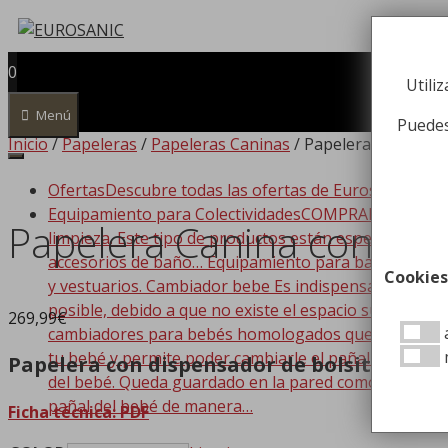
Saltar
al
contenido
0
Utili
Menú
Puedes
Inicio
/
Papeleras
/
Papeleras Caninas
/ Papelera Canina co
Ofertas
Descubre todas las ofertas de Eurosanic!!!
Equipamiento para Colectividades
COMPRAR EQUIPAMIEN
Papelera Canina con Dis
limpieza. Este tipo de productos están especializado
accesorios de baño… Equipamiento para baño Dispone
Cookies
y vestuarios. Cambiador bebe Es indispensable que t
posible, debido a que no existe el espacio suficiente
269,99
€
a
cambiadores para bebés homologados que se adaptan a
tu bebé y permite poder cambiarle el pañal de forma
Papelera con dispensador de bolsitas par
del bebé. Queda guardado en la pared como si de un c
pañal del bebé de manera…
Ficha técnica: PDF