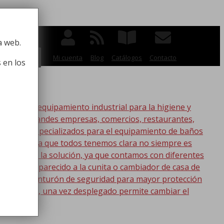
 la higiene
a web.
BUSCAR
Mi cuenta
Blog
Catálogos
Contacto
 en los
po de equipamiento industrial para la higiene y
ico, para grandes empresas, comercios, restaurantes,
oductos especializados para el equipamiento de baños
s. Esta idea que todos tenemos clara no siempre es
nic tenemos la solución, ya que contamos con diferentes
s lo más parecido a la cunita o cambiador de casa de
a con un cinturón de seguridad para mayor protección
en la pared, una vez desplegado permite cambiar el