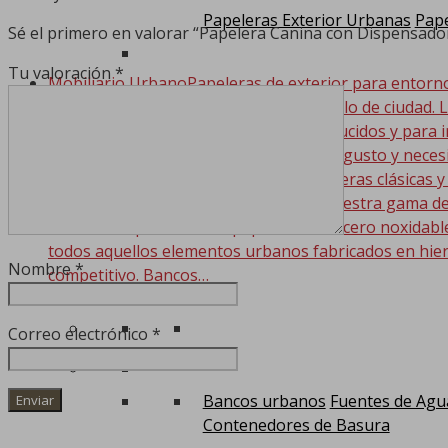
Papeleras Exterior Urbanas
Pape
Sé el primero en valorar “Papelera Canina con Dispensador
Tu valoración
*
Mobiliario Urbano
Papeleras de exterior para entorn
exterior que se adaptan a cualquier estilo de ciudad. 
luna para su ubicación en espacios reducidos y para i
ancladas a pared. Podemos pintarlas al gusto y nece
propagación dentro de la misma. Papeleras clásicas y
bolsas can-adapt para la mayoria de nuestra gama de
también disponemos de papeleras en acero noxidable. 
todos aquellos elementos urbanos fabricados en hier
Nombre
*
competitivo. Bancos…
Correo electrónico
*
Bancos urbanos
Fuentes de Agu
Contenedores de Basura