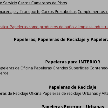
e Servicio
Carros Camareras de Pisos
macenaje y Transporte
Carros Portabolsas
Complementos pa
stica. Papeleras como productos de baño y limpieza industria
Papeleras, Papeleras de Reciclaje y Papele
Papeleras para INTERIOR
peleras de Oficina
Papeleras Grandes Superficies
Contenedo
Verde
Papeleras de Reciclaje
ras de Reciclaje Oficina
Papeleras de reciclaje Urbanas y Alt
Papeleras Exterior - Urbanas