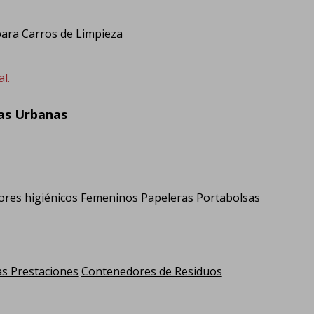
ra Carros de Limpieza
l.
ras Urbanas
res higiénicos Femeninos
Papeleras Portabolsas
as Prestaciones
Contenedores de Residuos