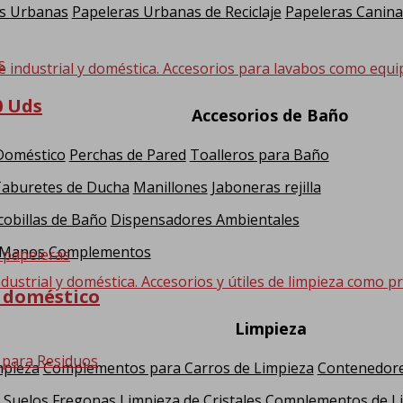
s Urbanas
Papeleras Urbanas de Reciclaje
Papeleras Canina
e industrial y doméstica. Accesorios para lavabos como equi
0 Uds
Accesorios de Baño
 Doméstico
Perchas de Pared
Toalleros para Baño
Taburetes de Ducha
Manillones
Jaboneras rejilla
cobillas de Baño
Dispensadores Ambientales
 Manos
Complementos
dustrial y doméstica. Accesorios y útiles de limpieza como pr
e doméstico
Limpieza
mpieza
Complementos para Carros de Limpieza
Contenedore
 Suelos
Fregonas
Limpieza de Cristales
Complementos de L