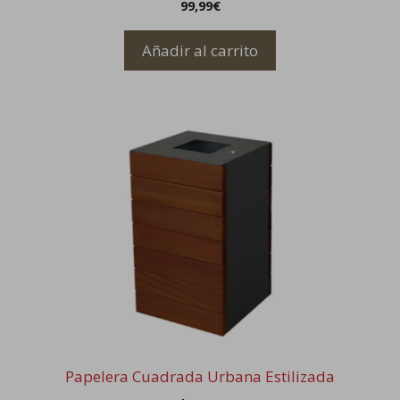
99,99
€
Añadir al carrito
Este
producto
tiene
múltiples
variantes.
Las
opciones
se
pueden
elegir
en
la
Papelera Cuadrada Urbana Estilizada
página