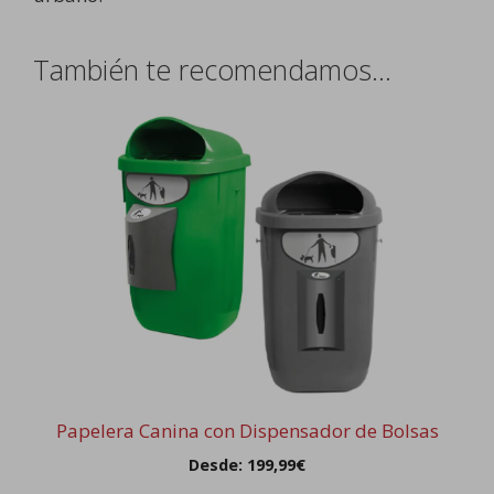
También te recomendamos…
Este
producto
tiene
múltiples
variantes.
Las
opciones
se
pueden
elegir
en
la
Papelera Canina con Dispensador de Bolsas
página
Desde:
199,99
€
de