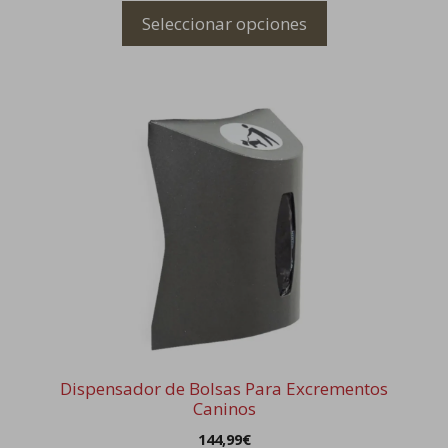
producto
Seleccionar opciones
Dispensador de Bolsas Para Excrementos
Caninos
144,99
€