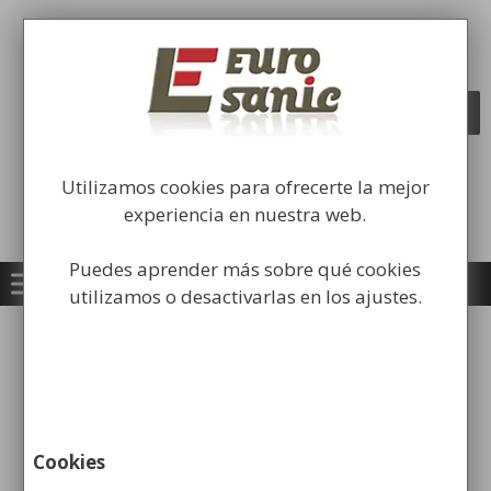
Saltar
al
Fabricación y comercialización de
contenido
equipamiento para la higiene industrial
Búsqueda
BUSCAR
de
productos
Utilizamos cookies para ofrecerte la mejor
experiencia en nuestra web.
Puedes aprender más sobre qué cookies
utilizamos o desactivarlas en los ajustes.
Inicio
/
Papeleras
/
Papeleras Caninas
/ Bolsas
para Excrementos Caninos 6.000 Uds
¡OFERTA!
Cookies