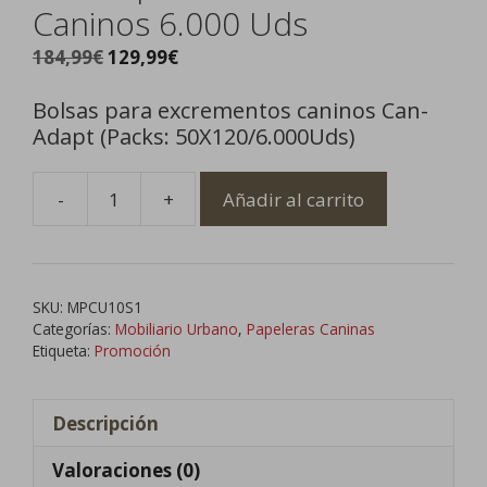
Caninos 6.000 Uds
El
El
184,99
€
129,99
€
precio
precio
Bolsas para excrementos caninos Can-
original
actual
Adapt (Packs: 50X120/6.000Uds)
era:
es:
184,99€.
129,99€.
-
+
Añadir al carrito
Bolsas
para
Excrementos
Caninos
SKU:
MPCU10S1
6.000
Categorías:
Mobiliario Urbano
,
Papeleras Caninas
Uds
Etiqueta:
Promoción
cantidad
Descripción
Valoraciones (0)