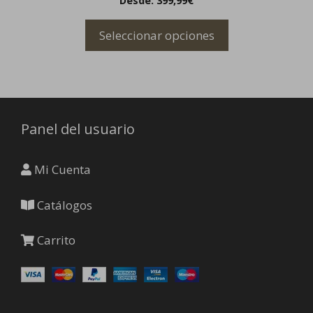
Desde:
399,99
€
de
producto
Seleccionar opciones
Panel del usuario
Mi Cuenta
Catálogos
Carrito