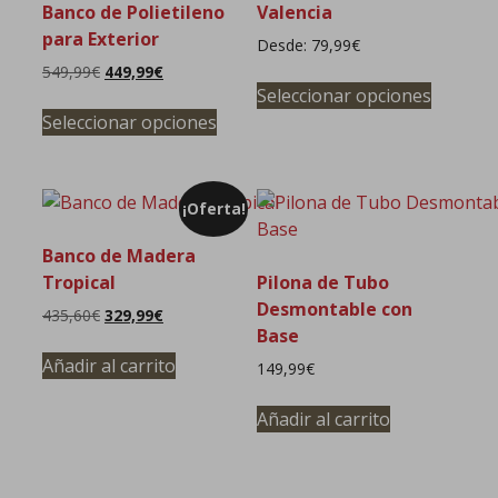
se
Banco de Polietileno
Valencia
pueden
para Exterior
Desde:
79,99
€
elegir
549,99
€
449,99
€
Este
en
Seleccionar opciones
Este
product
la
Seleccionar opciones
producto
tiene
página
tiene
múltipl
de
múltiples
variante
producto
¡Oferta!
variantes.
Las
Las
opcione
Banco de Madera
opciones
se
Tropical
Pilona de Tubo
se
pueden
Desmontable con
El
El
435,60
€
329,99
€
pueden
elegir
Base
precio
precio
elegir
en
original
actual
Añadir al carrito
149,99
€
en
la
era:
es:
la
página
435,60€.
329,99€.
Añadir al carrito
página
de
de
product
producto