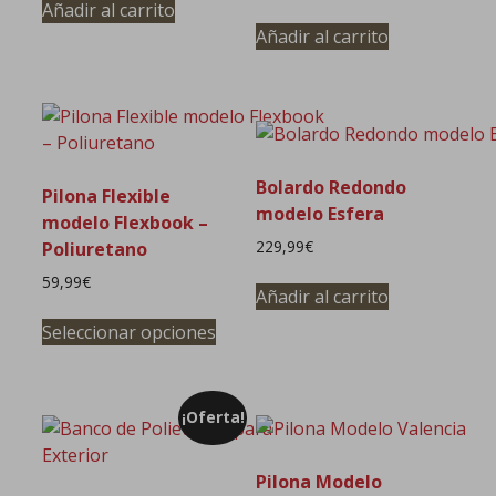
Añadir al carrito
Añadir al carrito
Bolardo Redondo
Pilona Flexible
modelo Esfera
modelo Flexbook –
229,99
€
Poliuretano
59,99
€
Añadir al carrito
Este
Seleccionar opciones
producto
tiene
múltiples
¡Oferta!
variantes.
Las
opciones
Pilona Modelo