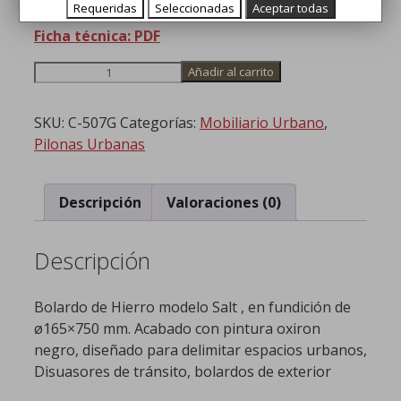
Requeridas
Seleccionadas
Aceptar todas
Ficha técnica: PDF
Bolardo
Añadir al carrito
de
Hierro
SKU:
C-507G
Categorías:
Mobiliario Urbano
,
cantidad
Pilonas Urbanas
Descripción
Valoraciones (0)
Descripción
Bolardo de Hierro modelo Salt , en fundición de
ø165×750 mm. Acabado con pintura oxiron
negro, diseñado para delimitar espacios urbanos,
Disuasores de tránsito, bolardos de exterior