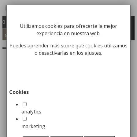
Saltar
al
Fabricación y comercialización de
contenido
0
Utilizamos cookies para ofrecerte la mejor
equipamiento para la higiene industrial
experiencia en nuestra web.
Búsqueda
Menú
de
Buscar
Puedes aprender más sobre qué cookies utilizamos
productos
o desactivarlas en los ajustes.
Inicio
/
Mobiliario Urbano
/
Pilonas
Urbanas
/ Bolardo de Hierro
Bolardo de Hierro
Cookies
119,99
€
analytics
Pilona tipo Salt , en fundición de
marketing
ø165×750 mm