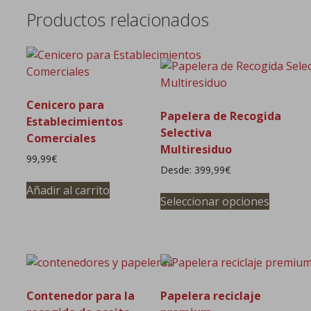
Productos relacionados
Cenicero para
Papelera de Recogida
Establecimientos
Selectiva
Comerciales
Multiresiduo
99,99
€
Desde:
399,99
€
Este
Añadir al carrito
Seleccionar opciones
product
tiene
múltipl
variante
Las
opcione
Contenedor para la
Papelera reciclaje
se