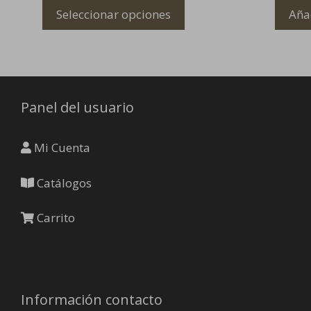
opciones
Seleccionar opciones
Añad
se
pueden
elegir
en
la
Panel del usuario
página
de
producto
Mi Cuenta
Catálogos
Carrito
Información contacto