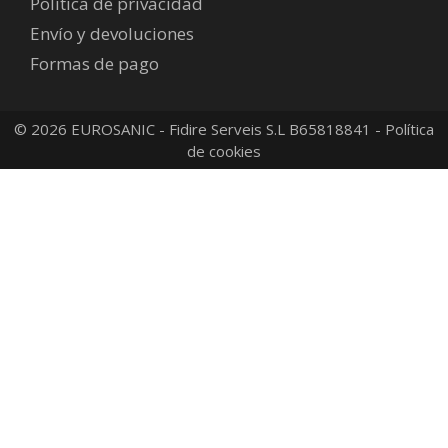
Política de privacidad
Envío y devoluciones
Formas de pago
© 2026 EUROSANIC - Fidire Serveis S.L B65818841 -
Política
de cookies