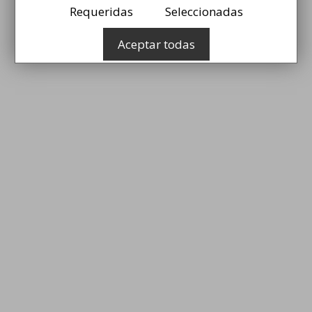
Requeridas
Seleccionadas
Aceptar todas
l
i
t
i
l