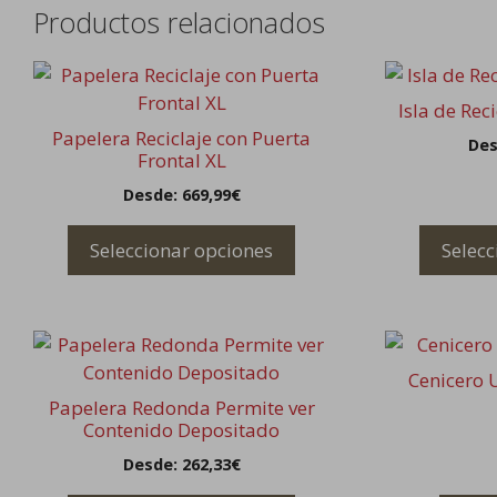
Productos relacionados
Este
Este
producto
producto
Isla de Rec
tiene
tiene
Papelera Reciclaje con Puerta
Des
múltiples
múltiples
Frontal XL
variantes.
variantes.
Desde:
669,99
€
Las
Las
opciones
opciones
Seleccionar opciones
Selecc
se
se
pueden
pueden
elegir
elegir
Este
en
en
producto
la
la
Cenicero 
tiene
página
página
Papelera Redonda Permite ver
múltiples
Contenido Depositado
de
de
variantes.
producto
producto
Desde:
262,33
€
Las