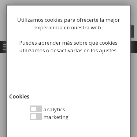
Saltar
al
Fabricación y comercialización de
contenido
equipamiento para la higiene industrial
Utilizamos cookies para ofrecerte la mejor
experiencia en nuestra web.
Búsqueda
BUSCAR
de
productos
Puedes aprender más sobre qué cookies
utilizamos o desactivarlas en los ajustes.
Inicio
/
Mobiliario Urbano
/
Bancos
urbanos
/ Banco de Polietileno para Exterior
¡OFERTA!
Cookies
analytics
marketing