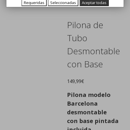
Urbanas
/ Pilona de Tubo Desmontable con Base
Requeridas
Seleccionadas
Aceptar todas
Pilona de
Tubo
Desmontable
con Base
149,99
€
Pilona modelo
Barcelona
desmontable
con base pintada
incluida