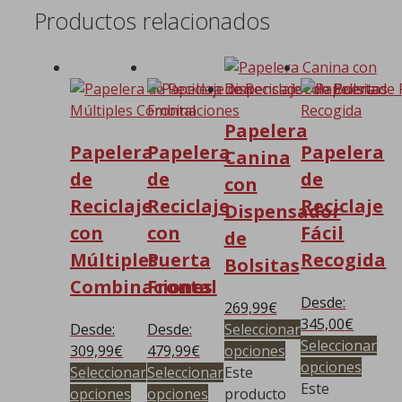
Productos relacionados
Papelera
Papelera
Papelera
Papelera
Canina
de
de
de
con
Reciclaje
Reciclaje
Reciclaje
Dispensador
con
con
Fácil
de
Múltiples
Puerta
Recogida
Bolsitas
Combinaciones
Frontal
Desde:
269,99
€
345,00
€
Desde:
Desde:
Seleccionar
Seleccionar
309,99
€
479,99
€
opciones
opciones
Seleccionar
Seleccionar
Este
Este
opciones
opciones
producto