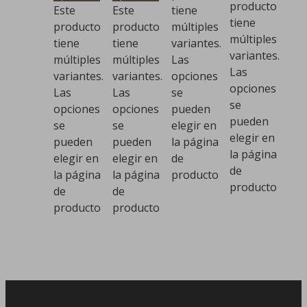
producto
Este
Este
tiene
tiene
producto
producto
múltiples
múltiples
tiene
tiene
variantes.
variantes.
múltiples
múltiples
Las
Las
variantes.
variantes.
opciones
opciones
Las
Las
se
se
opciones
opciones
pueden
pueden
se
se
elegir en
elegir en
pueden
pueden
la página
la página
elegir en
elegir en
de
de
la página
la página
producto
producto
de
de
producto
producto