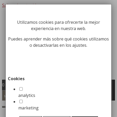
Saltar al contenido
Utilizamos cookies para ofrecerte la mejor
Fabricación y comercialización de
experiencia en nuestra web.
equipamiento para la higiene industrial
Búsqueda de productos
Puedes aprender más sobre qué cookies utilizamos
o desactivarlas en los ajustes.
Buscar
Cookies
0
analytics
Menú
marketing
Inicio
/
Mobiliario Urbano
/
Pilonas