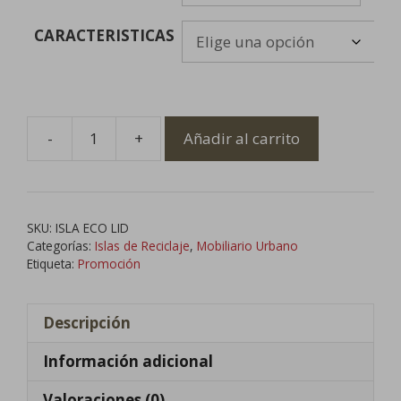
CARACTERISTICAS
-
+
Añadir al carrito
Isla
de
Reciclaje
Eco
SKU:
ISLA ECO LID
cantidad
Categorías:
Islas de Reciclaje
,
Mobiliario Urbano
Etiqueta:
Promoción
Descripción
Información adicional
Valoraciones (0)