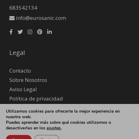
683542134
info@eurosanic.com
Legal
Contacto
Sobre Nosotros
Aviso Legal
Política de privacidad
Envío y devoluciones
Utilizamos cookies para ofrecerte la mejor experiencia en
Formas de pago
nuestra web.
Puedes aprender más sobre qué cookies utilizamos o
desactivarlas en los
ajustes
.
© 2026 EUROSANIC - Fidire Serveis S.L B65818841 -
Política