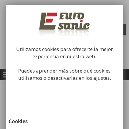
Saltar
al
Fabricación y comercialización de
contenido
equipamiento para la higiene industrial
Búsqueda
BUSCAR
de
productos
Utilizamos cookies para ofrecerte la mejor
experiencia en nuestra web.
Puedes aprender más sobre qué cookies
utilizamos o desactivarlas en los ajustes.
Inicio
/
Mobiliario Urbano
/
Islas de
Reciclaje
/ Isla de Reciclaje Eco
Cookies