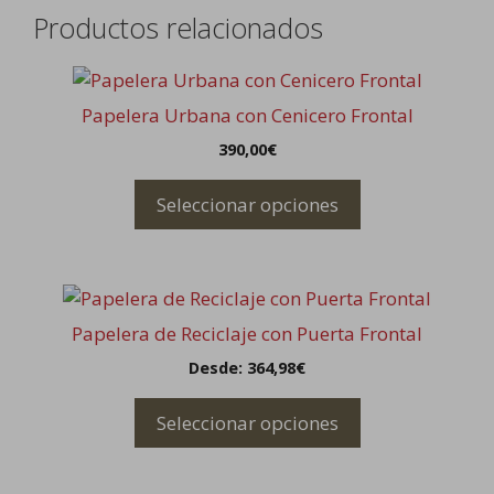
Productos relacionados
Este
producto
Papelera Urbana con Cenicero Frontal
tiene
390,00
€
múltiples
variantes.
Seleccionar opciones
Las
opciones
se
Este
pueden
producto
elegir
Papelera de Reciclaje con Puerta Frontal
tiene
en
Desde:
364,98
€
múltiples
la
variantes.
página
Seleccionar opciones
Las
de
opciones
producto
se