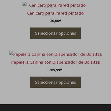
Este
pueden
producto
elegir
Cenicero para Pared pintado
tiene
en
30,00
€
múltiples
la
variantes.
página
Seleccionar opciones
Las
de
opciones
producto
se
Este
pueden
producto
elegir
Papelera Canina con Dispensador de Bolsitas
tiene
en
269,99
€
múltiples
la
variantes.
página
Seleccionar opciones
Las
de
opciones
producto
se
pueden
elegir