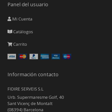
Panel del usuario
en
la
página
Mi Cuenta
de
producto
Catálogos
Carrito
Información contacto
FIDIRE SERVEIS S.L
Urb. Supermaresme Golf, 40
Sant Vicenç de Montalt
(08394) Barcelona