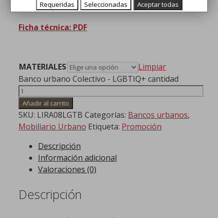
Banco urbano Colectivo – LGBTIQ+
Requeridas
Seleccionadas
Aceptar todas
Ficha técnica: PDF
MATERIALES
Limpiar
Banco urbano Colectivo - LGBTIQ+ cantidad
Añadir al carrito
SKU:
LIRA08LGTB
Categorías:
Bancos urbanos
,
Mobiliario Urbano
Etiqueta:
Promoción
Descripción
Información adicional
Valoraciones (0)
Descripción