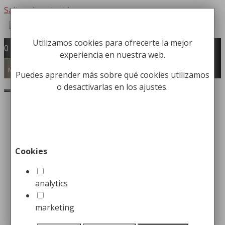
Saltar al contenido
Utilizamos cookies para ofrecerte la mejor
Fabricación y comercialización de
0
experiencia en nuestra web.
equipamiento para la higiene industrial
Búsqueda de productos
Menú
Puedes aprender más sobre qué cookies utilizamos
o desactivarlas en los ajustes.
Buscar
Inicio
/
Mobiliario Urbano
/
Bancos
urbanos
/ Banco urbano Colectivo – LGBTIQ+
Banco urbano Colectivo –
Cookies
LGBTIQ+
analytics
Desde:
529,99
€
marketing