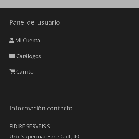
pueden
elegir
Panel del usuario
en
la
página
Mi Cuenta
de
producto
Catálogos
Carrito
Información contacto
FIDIRE SERVEIS S.L
Urb. Supermaresme Golf, 40