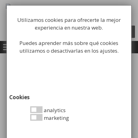
Saltar
al
Fabricación y comercialización de
contenido
equipamiento para la higiene industrial
Utilizamos cookies para ofrecerte la mejor
experiencia en nuestra web.
Búsqueda
BUSCAR
de
productos
Puedes aprender más sobre qué cookies
utilizamos o desactivarlas en los ajustes.
Inicio
/
Mobiliario Urbano
/
Bancos
urbanos
/ Banco de Plástico sin Mantenimiento
Cookies
analytics
marketing