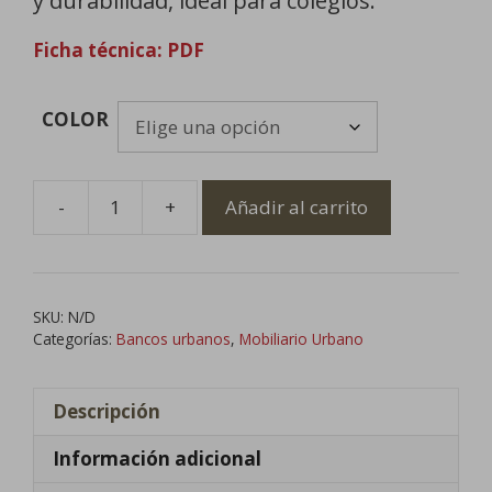
y durabilidad, ideal para colegios.
Ficha técnica: PDF
COLOR
-
+
Añadir al carrito
Banco
de
Plástico
sin
SKU:
N/D
Mantenimiento
Categorías:
Bancos urbanos
,
Mobiliario Urbano
cantidad
Descripción
Información adicional