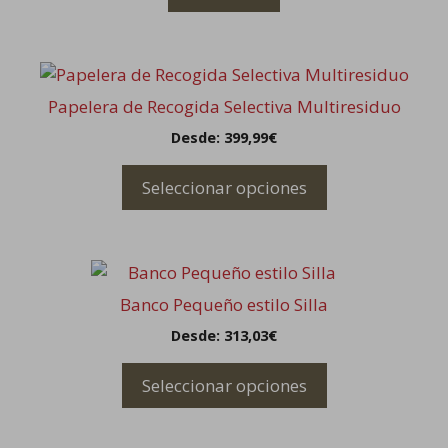
Este
producto
Papelera de Recogida Selectiva Multiresiduo
tiene
Desde:
399,99
€
múltiples
variantes.
Seleccionar opciones
Las
opciones
se
Este
pueden
producto
elegir
Banco Pequeño estilo Silla
tiene
en
Desde:
313,03
€
múltiples
la
variantes.
página
Seleccionar opciones
Las
de
opciones
producto
se