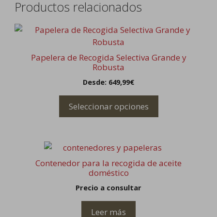
Productos relacionados
Este
producto
tiene
Papelera de Recogida Selectiva Grande y
múltiples
Robusta
variantes.
Desde:
649,99
€
Las
opciones
Seleccionar opciones
se
pueden
elegir
en
la
Contenedor para la recogida de aceite
doméstico
página
de
Precio a consultar
producto
Leer más