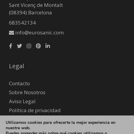
Sant Vicenç de Montalt
(08394) Barcelona
683542134
info@eurosanic.com
Legal
Contacto
Sobre Nosotros
Aviso Legal
Política de privacidad
Envío y devoluciones
Utilizamos cookies para ofrecerte la mejor experiencia en
Formas de pago
nuestra web.
Puedes aprender más sobre qué cookies utilizamos o