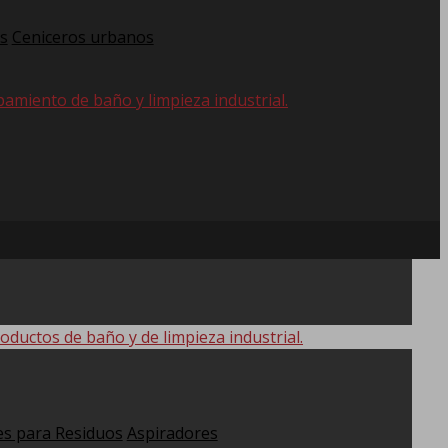
s
Ceniceros urbanos
pamiento de baño y limpieza industrial.
oductos de baño y de limpieza industrial.
s para Residuos
Aspiradores