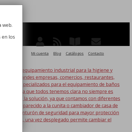
 la higiene
a web.
 en los
Mi cuenta
Blog
Catálogos
Contacto
po de equipamiento industrial para la higiene y
ico, para grandes empresas, comercios, restaurantes,
oductos especializados para el equipamiento de baños
s. Esta idea que todos tenemos clara no siempre es
nic tenemos la solución, ya que contamos con diferentes
s lo más parecido a la cunita o cambiador de casa de
a con un cinturón de seguridad para mayor protección
a
en la pared, una vez desplegado permite cambiar el