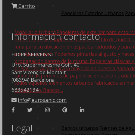
Carrito
Papeleras Exterior Urbanas
Pape
Mobiliario Urbano
Papeleras de exterior para entorn
Información contacto
exterior que se adaptan a cualquier estilo de ciudad. 
luna para su ubicación en espacios reducidos y para i
ancladas a pared. Podemos pintarlas al gusto y nece
FIDIRE SERVEIS S.L
propagación dentro de la misma. Papeleras clásicas y
Urb. Supermaresme Golf, 40
bolsas can-adapt para la mayoria de nuestra gama de
Sant Vicenç de Montalt
también disponemos de papeleras en acero noxidable. 
(08394) Barcelona
todos aquellos elementos urbanos fabricados en hier
683542134
competitivo. Bancos…
info@eurosanic.com
Legal
Bancos urbanos
Fuentes de Agu