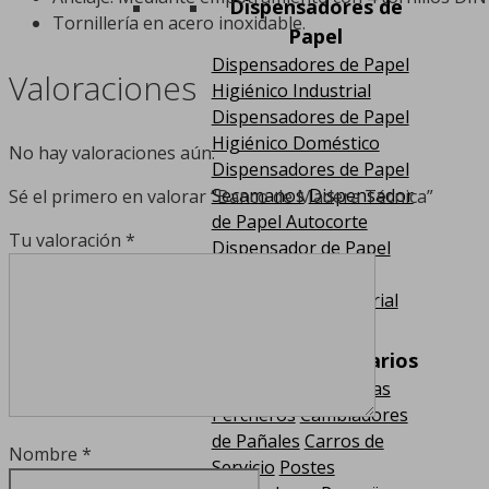
Dispensadores de
Tornillería en acero inoxidable.
Papel
Dispensadores de Papel
Valoraciones
Higiénico Industrial
Dispensadores de Papel
Higiénico Doméstico
No hay valoraciones aún.
Dispensadores de Papel
Secamanos
Dispensador
Sé el primero en valorar “Banco de Madera Técnica”
de Papel Autocorte
Tu valoración
*
Dispensador de Papel
Camilla y Guantes
Portabobina Industrial
Equipamiento Varios
Soporte para Maletas
Percheros
Cambiadores
de Pañales
Carros de
Nombre
*
Servicio
Postes