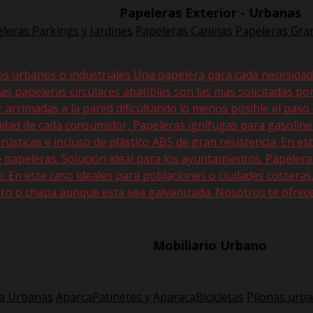
Papeleras Exterior - Urbanas
leras Parkings y Jardines
Papeleras Caninas
Papeleras Gran
os urbanos o industriales Una papelera para cada necesida
Las papeleras circulares abatibles son las mas solicitadas po
r arrimadas a la pared dificultando lo menos posible el paso
sidad de cada consumidor, Papeleras ignífugas para gasolin
 rústicas e incluso de plástico ABS de gran resistencia. En
 papeleras. Solución ideal para los ayuntamientos. Papeler
En este caso ideales para poblaciones o ciudades costeras. E
ro o chapa aunque esta sea galvanizada. Nosotros te ofrec
Mobiliario Urbano
a Urbanas
AparcaPatinetes y AparacaBicicletas
Pilonas urb