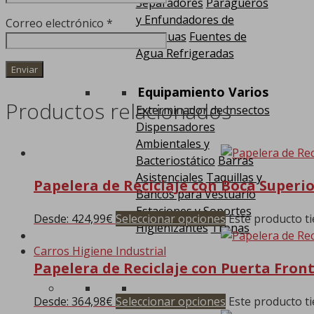
Separadores
Paragüeros
y Enfundadores de
Correo electrónico
*
Paraguas
Fuentes de
Agua Refrigeradas
Equipamiento Varios
Productos relacionados
Exterminador de Insectos
Dispensadores
Ambientales y
Bacteriostático
Barras
Asistenciales
Taquillas y
Papelera de Reciclaje con Boca Superio
Bancos para Vestuario
Estaciones y Soportes
Desde:
424,99
€
Seleccionar opciones
Este producto ti
Higienizantes
Tronas
Carros Higiene Industrial
Papelera de Reciclaje con Puerta Front
Desde:
364,98
€
Seleccionar opciones
Este producto ti