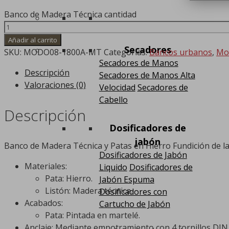
Banco de Madera Técnica cantidad
Añadir al carrito
Secadores
SKU:
MODO08-1800A-MT
Categorías:
Bancos urbanos
,
Mob
Secadores de Manos
Descripción
Secadores de Manos Alta
Valoraciones (0)
Velocidad
Secadores de
Cabello
Descripción
Dosificadores de
jabón
Banco de Madera Técnica y Patas en Hierro Fundición de l
Dosificadores de Jabón
Materiales:
Liquido
Dosificadores de
Pata: Hierro.
Jabón Espuma
Listón: Madera técnica.
Dosificadores con
Acabados:
Cartucho de Jabón
Pata: Pintada en martelé.
Anclaje: Mediante empotramiento con 4 tornillos DI