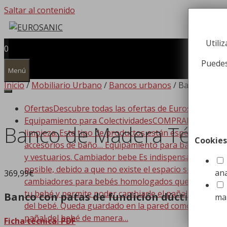
Saltar al contenido
Utili
0
Puedes
Menú
Inicio
/
Mobiliario Urbano
/
Bancos urbanos
/ Banco de Ma
Ofertas
Descubre todas las ofertas de Eurosanic!!!
Equipamiento para Colectividades
COMPRAR EQUIPAMIEN
Banco de Madera Técnic
limpieza. Este tipo de productos están especializado
Cookies
accesorios de baño… Equipamiento para baño Dispone
y vestuarios. Cambiador bebe Es indispensable que t
posible, debido a que no existe el espacio suficiente
ana
369,99
€
cambiadores para bebés homologados que se adaptan a
tu bebé y permite poder cambiarle el pañal de forma
Banco con patas de fundición dúctil pinta
ma
del bebé. Queda guardado en la pared como si de un c
pañal del bebé de manera…
Ficha técnica: PDF