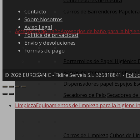
Contenedores de Basura
Contacto
Carros de Barrenderos
Papelera
Sobre Nosotros
Aviso Legal
Accesorios de Baño
Accesorios de baño para la higien
Política de privacidad
Envío y devoluciones
Formas de pago
Portarrollos de Papel Higiénico
Barras Asistenciales
Asientos y 
© 2026 EUROSANIC - Fidire Serveis S.L B65818841 -
Políti
Dispensadores papel
Espejos
Es
Secadores de Pelo
Secadores de
Limpieza
Equipamientos de limpieza para la higiene in
Carros de Limpieza
Cubos de Li