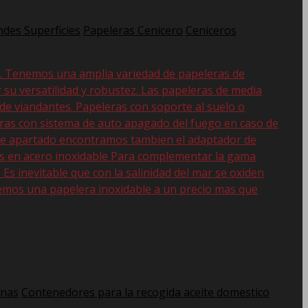
des Superficies
Papeleras Cenicero
Ceniceros
d. Tenemos una amplia variedad de papeleras de
r su versatilidad y robustez. Las papeleras de media
 de viandantes. Papeleras con soporte al suelo o
eras con sistema de auto apagado del fuego en caso de
 este apartado encontramos tambien el adaptador de
as en acero inoxidable Para complementar la gama
s inevitable que con la salinidad del mar se oxiden
emos una papelera inoxidable a un precio mas que
anas
Contenedores para la recogida aceite domestico