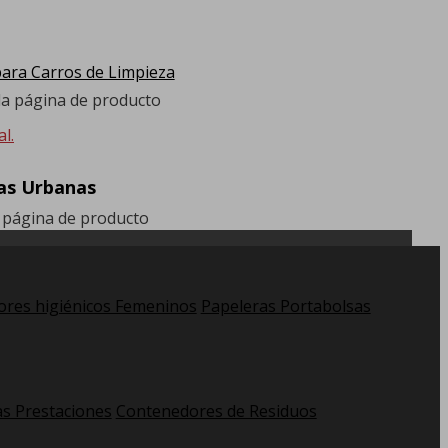
ra Carros de Limpieza
 la página de producto
l.
ras Urbanas
a página de producto
res higiénicos Femeninos
Papeleras Portabolsas
as Prestaciones
Contenedores de Residuos