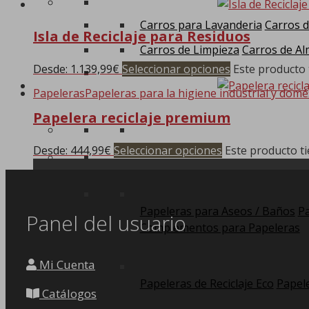
Carros para Lavanderia
Carros d
Isla de Reciclaje para Residuos
Carros de Limpieza
Carros de Al
Desde:
1.139,99
€
Seleccionar opciones
Este producto 
Papeleras
Papeleras para la higiene industrial y domé
Papelera reciclaje premium
Desde:
444,99
€
Seleccionar opciones
Este producto ti
Papeleras para Aseos / Baños
Pa
Panel del usuario
Complementos para Papeleras
Mi Cuenta
Papeleras de Reciclaje Eco
Papele
Catálogos