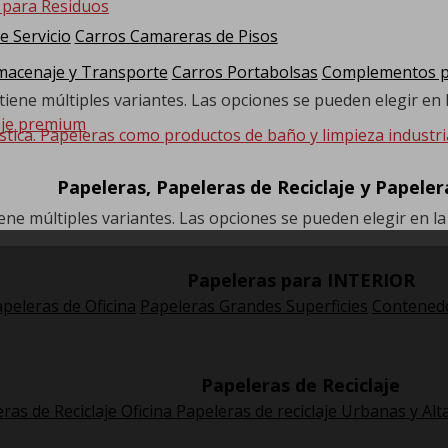
e Servicio
Carros Camareras de Pisos
macenaje y Transporte
Carros Portabolsas
Complementos pa
tiene múltiples variantes. Las opciones se pueden elegir en
stica. Papeleras como productos de baño y limpieza industria
Papeleras, Papeleras de Reciclaje y Papele
ene múltiples variantes. Las opciones se pueden elegir en l
Papeleras para INTERIOR
peleras de Oficina
Papeleras Grandes Superficies
Contenedo
Papeleras de Reciclaje
ras de Reciclaje Oficina
Papeleras de reciclaje Urbanas y Alt