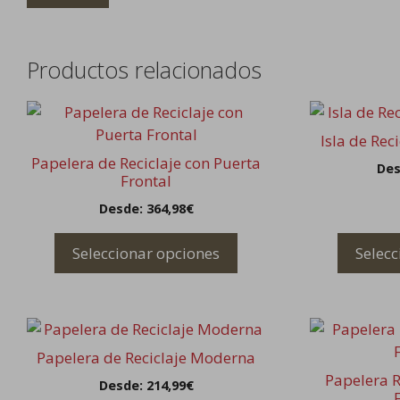
Productos relacionados
Este
Este
producto
producto
Isla de Rec
tiene
tiene
Papelera de Reciclaje con Puerta
Des
múltiples
múltiples
Frontal
variantes.
variantes.
Desde:
364,98
€
Las
Las
opciones
opciones
Seleccionar opciones
Selecc
se
se
pueden
pueden
elegir
elegir
Este
Este
en
en
producto
producto
la
la
Papelera de Reciclaje Moderna
tiene
tiene
página
página
Papelera R
Desde:
214,99
€
múltiples
múltiples