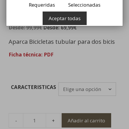
Requeridas
Seleccionadas
AparcaBicicletas Tubular
Aceptar todas
Desde:
99,99
€
Desde:
69,99
€
Aparca Bicicletas tubular para dos bicis
Ficha técnica: PDF
CARACTERISTICAS
Añadir al carrito
AparcaBicicletas