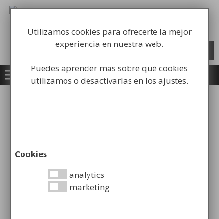
Saltar
al
Fabricación y comercialización de
contenido
equipamiento para la higiene industrial
Utilizamos cookies para ofrecerte la mejor
experiencia en nuestra web.
Búsqueda
BUSCAR
de
productos
Puedes aprender más sobre qué cookies
utilizamos o desactivarlas en los ajustes.
Inicio
/
Mobiliario Urbano
/
Aparcapatinetes y
Aparcabicicletas
/ AparcaBicicletas Tubular
¡OFERTA!
Cookies
analytics
marketing