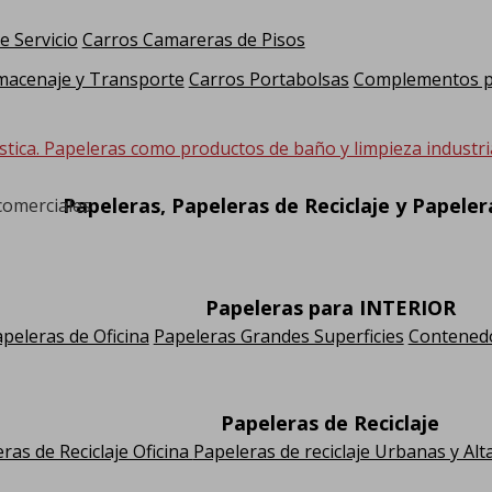
e Servicio
Carros Camareras de Pisos
macenaje y Transporte
Carros Portabolsas
Complementos pa
stica. Papeleras como productos de baño y limpieza industria
Papeleras, Papeleras de Reciclaje y Papele
comerciales
Papeleras para INTERIOR
peleras de Oficina
Papeleras Grandes Superficies
Contenedo
Papeleras de Reciclaje
ras de Reciclaje Oficina
Papeleras de reciclaje Urbanas y Alt