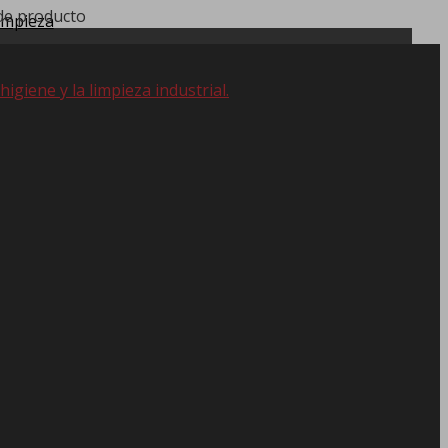
 de producto
impieza
giene y la limpieza industrial.