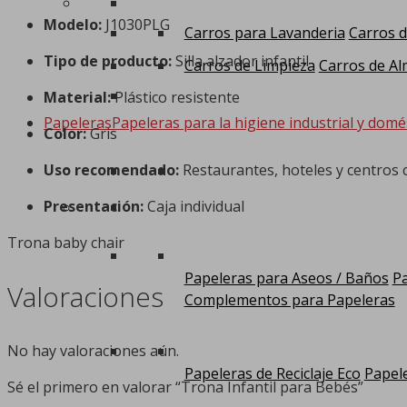
Modelo:
J1030PLG
Carros para Lavanderia
Carros d
Tipo de producto:
Silla alzador infantil
Carros de Limpieza
Carros de Al
Material:
Plástico resistente
Papeleras
Papeleras para la higiene industrial y domé
Color:
Gris
Uso recomendado:
Restaurantes, hoteles y centros 
Presentación:
Caja individual
Trona baby chair
Papeleras para Aseos / Baños
Pa
Valoraciones
Complementos para Papeleras
No hay valoraciones aún.
Papeleras de Reciclaje Eco
Papele
Sé el primero en valorar “Trona Infantil para Bebés”