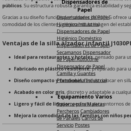
Dispensadores de
públicos
. Su estructura robusta garantiza estabilidad y se
Papel
Dispensadores de Papel
Gracias a su diseño funcional, el alzador J1030PLG ofrece
Higiénico Industrial
comodidad de los clientes y mejorando la imagen del estab
Dispensadores de Papel
Higiénico Doméstico
Ventajas de la silla alzador infantil J1030
Dispensadores de Papel
Secamanos
Dispensador
Ideal para restaurantes y hoteles
, pensado para us
de Papel Autocorte
Dispensador de Papel
Fabricado en plástico resistente
, preparado para u
Camilla y Guantes
Portabobina Industrial
Diseño compacto y funcional
, fácil de colocar en si
Acabado en color gris
, discreto y adaptable a cualqu
Equipamiento Varios
Ligero y fácil de limpiar
, perfecto para entornos de 
Soporte para Maletas
Percheros
Cambiadores
Mejora la comodidad de las familias con niños p
de Pañales
Carros de
Servicio
Postes