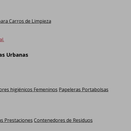
ra Carros de Limpieza
l.
ras Urbanas
res higiénicos Femeninos
Papeleras Portabolsas
as Prestaciones
Contenedores de Residuos