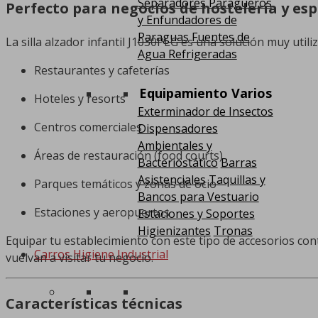
Separadores
Paragüeros
Perfecto para negocios de hostelería y esp
y Enfundadores de
Paraguas
Fuentes de
La silla alzador infantil J1030PLG es una solución muy uti
Agua Refrigeradas
Restaurantes y cafeterías
Equipamiento Varios
Hoteles y resorts
Exterminador de Insectos
Centros comerciales
Dispensadores
Ambientales y
Áreas de restauración (food courts)
Bacteriostático
Barras
Asistenciales
Taquillas y
Parques temáticos y zonas de ocio
Bancos para Vestuario
Estaciones y aeropuertos
Estaciones y Soportes
Higienizantes
Tronas
Equipar tu establecimiento con este tipo de accesorios con
Carros Higiene Industrial
vuelvan a visitar tu negocio.
Características técnicas