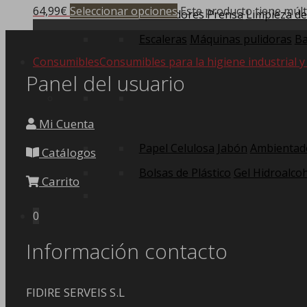
64,99
€
Seleccionar opciones
Este producto tiene múlt
Escurridores Prensa
Limpieza de
Escaleras
Máquinas pulidoras
Ba
Consumibles
Consumibles para la higiene industrial y
Panel del usuario
Mi Cuenta
Papel Celulosa
Jabón
Ambientad
Catálogos
Bolsas de Plástico
Gel Hidroalcoh
Carrito
0
Información contacto
FIDIRE SERVEIS S.L