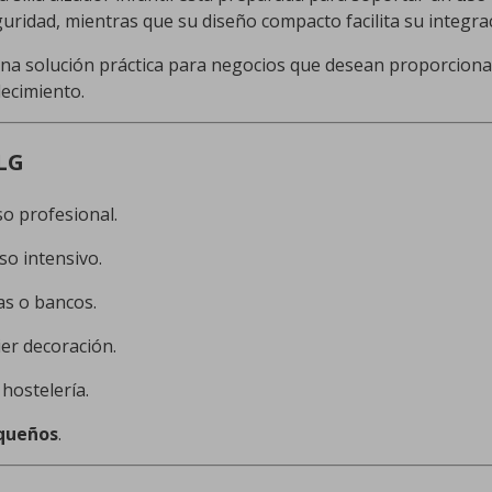
guridad, mientras que su diseño compacto facilita su integra
 una solución práctica para negocios que desean proporcion
lecimiento.
PLG
o profesional.
so intensivo.
llas o bancos.
ier decoración.
hostelería.
equeños
.