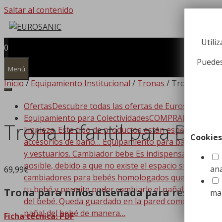
Saltar al contenido
Utili
0
Puedes
Menú
Inicio
/
Equipamiento Institucional
/
Tronas
/ Trona Infant
Ofertas
Descubre todas las ofertas de Eurosanic!!!
Equipamiento para Colectividades
COMPRAR EQUIPAMIEN
Trona Infantil para Bebé
limpieza. Este tipo de productos están especializado
Cookies
accesorios de baño… Equipamiento para baño Dispone
y vestuarios. Cambiador bebe Es indispensable que t
posible, debido a que no existe el espacio suficiente
ana
69,99
€
cambiadores para bebés homologados que se adaptan a
tu bebé y permite poder cambiarle el pañal de forma
Trona para niños diseñada para restauran
ma
del bebé. Queda guardado en la pared como si de un c
pañal del bebé de manera…
Ficha técnica: PDF