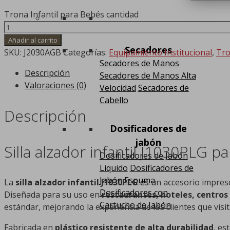
Trona Infantil para Bebés cantidad
Añadir al carrito
Secadores
SKU:
J2030AGB
Categorías:
Equipamiento Institucional
,
Tr
Secadores de Manos
Descripción
Secadores de Manos Alta
Valoraciones (0)
Velocidad
Secadores de
Cabello
Descripción
Dosificadores de
jabón
Silla alzador infantil J1030PLG 
Dosificadores de Jabón
Liquido
Dosificadores de
Jabón Espuma
La
silla alzador infantil J1030PLG
es un accesorio impres
Dosificadores con
Diseñada para su uso en
restaurantes, hoteles, centros
Cartucho de Jabón
estándar, mejorando la experiencia de los clientes que vis
Fabricada en
plástico resistente de alta durabilidad
, es