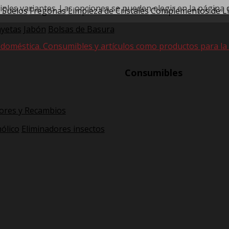
iples variantes. Las opciones se pueden elegir en la página
 Suelos
Fregonas
Limpieza de Cristales
Complementos de L
yetas
Jabón
Bolsas de Basura
 doméstica. Consumibles y artículos como productos para la hi
Consumibles
ores y Recambios
ólico
Eliminadores insectos