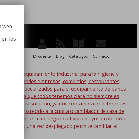
 la higiene
a web.
 en los
Mi cuenta
Blog
Catálogos
Contacto
po de equipamiento industrial para la higiene y
ico, para grandes empresas, comercios, restaurantes,
oductos especializados para el equipamiento de baños
s. Esta idea que todos tenemos clara no siempre es
nic tenemos la solución, ya que contamos con diferentes
s lo más parecido a la cunita o cambiador de casa de
a con un cinturón de seguridad para mayor protección
en la pared, una vez desplegado permite cambiar el