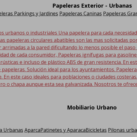
Papeleras Exterior - Urbanas
leras Parkings y Jardines
Papeleras Caninas
Papeleras Gran
os urbanos o industriales Una papelera para cada necesida
Las papeleras circulares abatibles son las mas solicitadas po
r arrimadas a la pared dificultando lo menos posible el paso
sidad de cada consumidor, Papeleras ignífugas para gasolin
 rústicas e incluso de plástico ABS de gran resistencia. En
 papeleras. Solución ideal para los ayuntamientos. Papeler
En este caso ideales para poblaciones o ciudades costeras. E
ro o chapa aunque esta sea galvanizada. Nosotros te ofrec
Mobiliario Urbano
a Urbanas
AparcaPatinetes y AparacaBicicletas
Pilonas urb