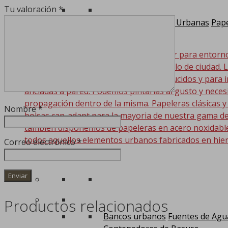
Tu valoración
*
Papeleras Exterior Urbanas
Pape
Mobiliario Urbano
Papeleras de exterior para entorn
exterior que se adaptan a cualquier estilo de ciudad. 
luna para su ubicación en espacios reducidos y para i
ancladas a pared. Podemos pintarlas al gusto y nece
propagación dentro de la misma. Papeleras clásicas y
Nombre
*
bolsas can-adapt para la mayoria de nuestra gama de
también disponemos de papeleras en acero noxidable. 
todos aquellos elementos urbanos fabricados en hier
Correo electrónico
*
competitivo. Bancos…
Productos relacionados
Bancos urbanos
Fuentes de Agu