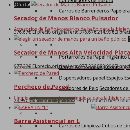
Contenedores de Basura
¡Oferta!
Carros de Barrenderos
Papelera
Secador de Manos Blanco Pulsador
Accesorios de Baño
Accesorios de baño para la higien
376,67
€
El precio original era: 376,67€.
214,99
€
El prec
¡
Secador de Manos Alta Velocidad Plat
Portarrollos de Papel Higiénico
977,32
€
El precio original era: 977,32€.
589,99
€
El prec
Barras Asistenciales
Asientos y 
Dispensadores papel
Espejos
Es
Perchero de Pared
Secadores de Pelo
Secadores de
Limpieza
Equipamientos de limpieza para la higiene in
24,99
€
Seleccionar opciones
Este producto tiene múlt
Barra Asistencial en L
Carros de Limpieza
Cubos de Li