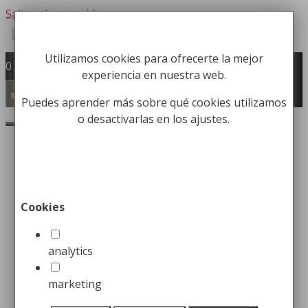
Saltar al contenido
Utilizamos cookies para ofrecerte la mejor
Fabricación y comercialización de
0
experiencia en nuestra web.
equipamiento para la higiene industrial
Búsqueda de productos
Menú
Puedes aprender más sobre qué cookies utilizamos
o desactivarlas en los ajustes.
Buscar
¿Cómo elegir el mejor
dispensador de jabón?
Cookies
25 enero, 2023
1 abril, 2022
por
Christian Herrero
analytics
marketing
Cuando se trata de higiene personal, siempre lo