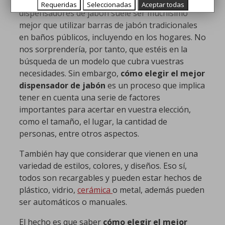
más inteligente es no correr riesgos. Usar
Requeridas
Seleccionadas
Aceptar todas
dispensadores de jabón suele ser muchísimo
mejor que utilizar barras de jabón tradicionales
en baños públicos, incluyendo en los hogares. No
nos sorprendería, por tanto, que estéis en la
búsqueda de un modelo que cubra vuestras
necesidades. Sin embargo,
cómo elegir el mejor
dispensador de jabón
es un proceso que implica
tener en cuenta una serie de factores
importantes para acertar en vuestra elección,
como el tamaño, el lugar, la cantidad de
personas, entre otros aspectos.
También hay que considerar que vienen en una
variedad de estilos, colores, y diseños. Eso sí,
todos son recargables y pueden estar hechos de
plástico, vidrio,
cerámica
o metal, además pueden
ser automáticos o manuales.
El hecho es que saber
cómo elegir el mejor