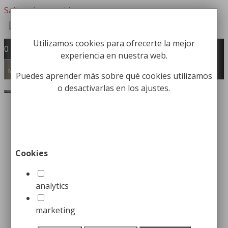
Saltar al contenido
Utilizamos cookies para ofrecerte la mejor
Fabricación y comercialización de
0
experiencia en nuestra web.
equipamiento para la higiene industrial
Búsqueda de productos
Menú
Puedes aprender más sobre qué cookies utilizamos
o desactivarlas en los ajustes.
Buscar
Inicio
/
Papeleras
/
Papeleras para exterior
Urbanas
/ Papelera Urbana ECO Modelo Expert
¡Oferta!
Cookies
Papelera Urbana ECO
Modelo Expert
analytics
marketing
599,99
€
El precio original era: 599,99€.
529,99
€
El