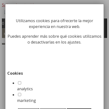
Saltar al contenido
Utilizamos cookies para ofrecerte la mejor
Fabricación y comercialización de
0
experiencia en nuestra web.
equipamiento para la higiene industrial
Búsqueda de productos
Menú
Puedes aprender más sobre qué cookies utilizamos
o desactivarlas en los ajustes.
Buscar
Inicio
/
Papeleras
/
Papeleras de Oficina /
Habitación
/ Papelera Cuadrada con Chapa
Pintada
Cookies
Papelera Cuadrada con
Chapa Pintada
analytics
marketing
54,99
€