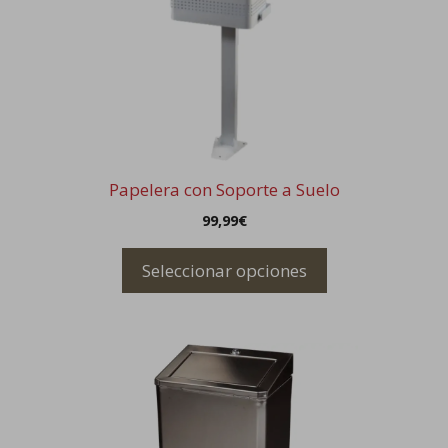
variantes.
Las
opciones
se
pueden
elegir
en
la
Papelera con Soporte a Suelo
página
99,99
€
de
producto
Seleccionar opciones