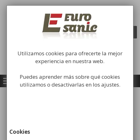
Saltar
al
Fabricación y comercialización de
contenido
equipamiento para la higiene industrial
Búsqueda
BUSCAR
de
productos
Utilizamos cookies para ofrecerte la mejor
experiencia en nuestra web.
Puedes aprender más sobre qué cookies
utilizamos o desactivarlas en los ajustes.
Inicio
/
Papeleras
/
Papeleras Cenicero
/ Cenicero
Papelera Rectangular Pintada
Cookies