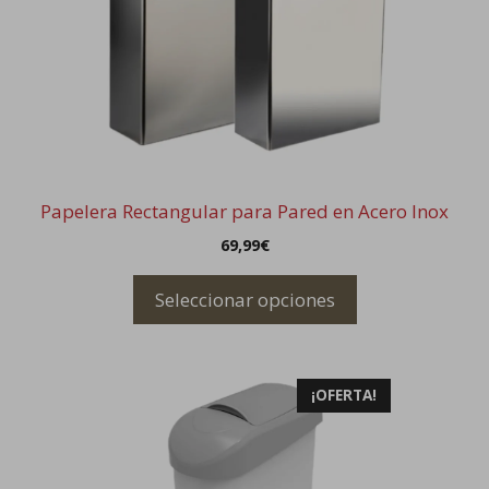
variantes.
Las
opciones
se
pueden
elegir
en
la
Papelera Rectangular para Pared en Acero Inox
página
69,99
€
de
producto
Seleccionar opciones
¡OFERTA!