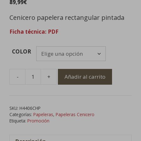
89,99
€
Cenicero papelera rectangular pintada
Ficha técnica: PDF
COLOR
-
+
Añadir al carrito
Cenicero
Papelera
Rectangular
Pintada
SKU:
H4406CHP
cantidad
Categorías:
Papeleras
,
Papeleras Cenicero
Etiqueta:
Promoción