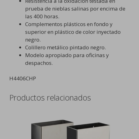
Resistencia a la oxidación testada en
prueba de nieblas salinas por encima de
las 400 horas.
Complementos plásticos en fondo y
superior en plástico de color inyectado
negro.
Colillero metálico pintado negro.
Modelo apropiado para oficinas y
despachos.
H4406CHP
Productos relacionados
Este
producto
tiene
múltiples