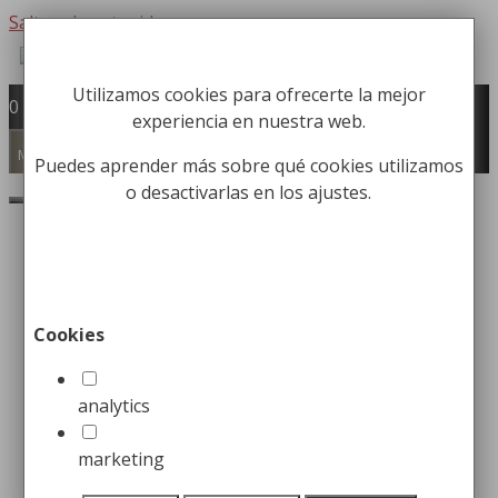
Saltar al contenido
Utilizamos cookies para ofrecerte la mejor
Fabricación y comercialización de
0
experiencia en nuestra web.
equipamiento para la higiene industrial
Búsqueda de productos
Menú
Puedes aprender más sobre qué cookies utilizamos
o desactivarlas en los ajustes.
Buscar
Inicio
/
Papeleras
/
Papeleras de Reciclaje
Urbanas y de Altas Prestaciones
/ Papelera
Urbana para Reciclaje con Dos Cubos
Cookies
Papelera Urbana para
Reciclaje con Dos Cubos
analytics
marketing
499,98
€