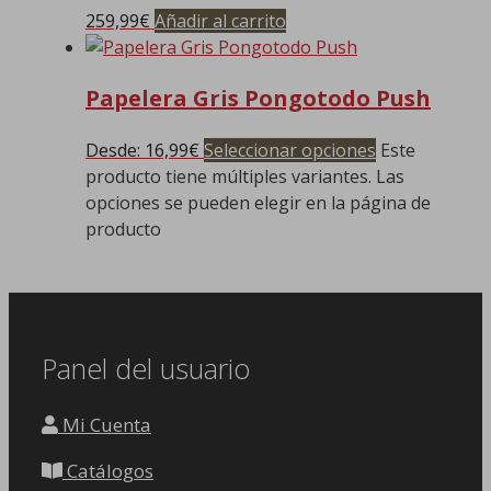
259,99
€
Añadir al carrito
Papelera Gris Pongotodo Push
Desde:
16,99
€
Seleccionar opciones
Este
producto tiene múltiples variantes. Las
opciones se pueden elegir en la página de
producto
Panel del usuario
Mi Cuenta
Catálogos