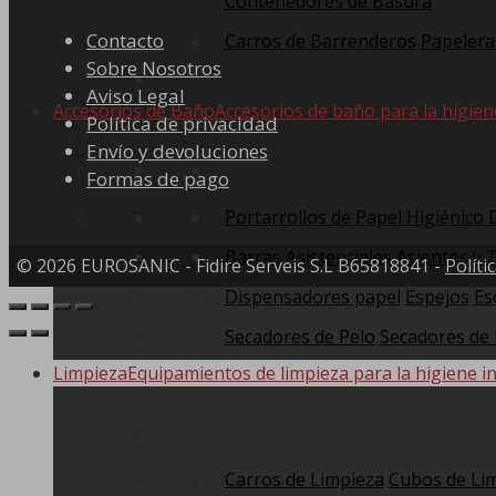
Contenedores de Basura
Contacto
Carros de Barrenderos
Papelera
Sobre Nosotros
Aviso Legal
Accesorios de Baño
Accesorios de baño para la higien
Política de privacidad
Envío y devoluciones
Formas de pago
Portarrollos de Papel Higiénico
Barras Asistenciales
Asientos y 
© 2026 EUROSANIC - Fidire Serveis S.L B65818841 -
Políti
Dispensadores papel
Espejos
Es
Secadores de Pelo
Secadores de
Limpieza
Equipamientos de limpieza para la higiene in
Carros de Limpieza
Cubos de Li