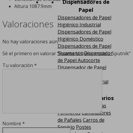
Dispensadores de
Altura 1087.9mm
Papel
Dispensadores de Papel
Valoraciones
Higiénico Industrial
Dispensadores de Papel
Higiénico Doméstico
No hay valoraciones aún.
Dispensadores de Papel
Secamanos
Dispensador
Sé el primero en valorar “Fuente Urbana modelo Sputnik”
de Papel Autocorte
Tu valoración
*
Dispensador de Papel
Camilla y Guantes
Portabobina Industrial
Equipamiento Varios
Soporte para Maletas
Percheros
Cambiadores
de Pañales
Carros de
Nombre
*
Servicio
Postes