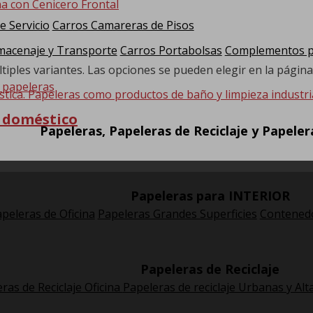
e Servicio
Carros Camareras de Pisos
macenaje y Transporte
Carros Portabolsas
Complementos pa
tiples variantes. Las opciones se pueden elegir en la págin
stica. Papeleras como productos de baño y limpieza industria
e doméstico
Papeleras, Papeleras de Reciclaje y Papele
Papeleras para INTERIOR
peleras de Oficina
Papeleras Grandes Superficies
Contenedo
Papeleras de Reciclaje
ras de Reciclaje Oficina
Papeleras de reciclaje Urbanas y Alt