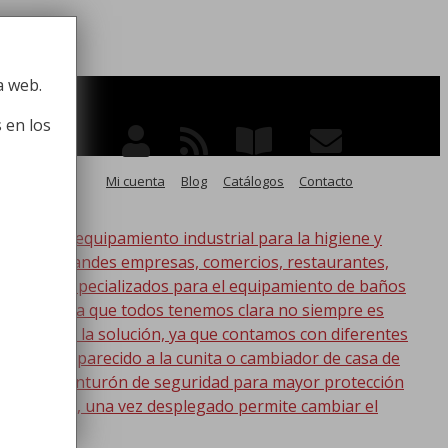
 la higiene
a web.
 en los
Mi cuenta
Blog
Catálogos
Contacto
po de equipamiento industrial para la higiene y
ico, para grandes empresas, comercios, restaurantes,
oductos especializados para el equipamiento de baños
s. Esta idea que todos tenemos clara no siempre es
nic tenemos la solución, ya que contamos con diferentes
s lo más parecido a la cunita o cambiador de casa de
a con un cinturón de seguridad para mayor protección
en la pared, una vez desplegado permite cambiar el