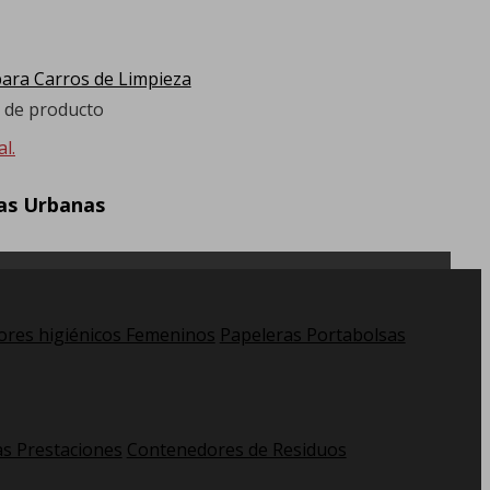
ra Carros de Limpieza
a de producto
l.
ras Urbanas
res higiénicos Femeninos
Papeleras Portabolsas
as Prestaciones
Contenedores de Residuos