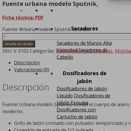
Fuente urbana modelo Sputnik,
Ficha técnica: PDF
Secadores
Fuente Urbana modelo Sputnik cantidad
Secadores de Manos
Secadores de Manos Alta
Añadir al carrito
Velocidad
Secadores de
SKU:
V-3102
Categorías:
Fuentes de Agua Urbanas
,
Mobili
Cabello
Descripción
Valoraciones (0)
Dosificadores de
jabón
Descripción
Dosificadores de Jabón
Liquido
Dosificadores de
Jabón Espuma
Fuente Urbana modelo Sputnik, siendo el cuerpo de acero y
Dosificadores con
moderno.
Cartucho de Jabón
Grifo de latón cromado con pulsador temporizado y r
Conexión de entrada de 1/2 pulgada.