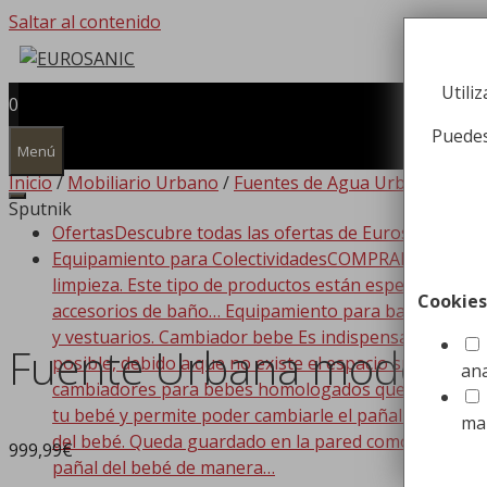
Saltar al contenido
Utili
0
Puedes
Menú
Inicio
/
Mobiliario Urbano
/
Fuentes de Agua Urbanas
/ Fu
Sputnik
Ofertas
Descubre todas las ofertas de Eurosanic!!!
Equipamiento para Colectividades
COMPRAR EQUIPAMIEN
limpieza. Este tipo de productos están especializado
Cookies
accesorios de baño… Equipamiento para baño Dispone
y vestuarios. Cambiador bebe Es indispensable que t
Fuente Urbana modelo 
posible, debido a que no existe el espacio suficiente
ana
cambiadores para bebés homologados que se adaptan a
tu bebé y permite poder cambiarle el pañal de forma
ma
del bebé. Queda guardado en la pared como si de un c
999,99
€
pañal del bebé de manera…