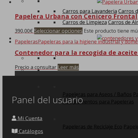
Carros para Lavanderia
Carros d
Papelera Urbana con Cenicero Frontal
Carros de Limpieza
Carros de Al
390,00
€
Seleccionar opciones
Este producto tiene múl
Papeleras
Papeleras para la higiene industrial y domé
Contenedor para la recogida de aceit
Precio a consultar
Leer más
Papeleras para Aseos / Baños
Pa
Panel del usuario
Complementos para Papeleras
Mi Cuenta
Papeleras de Reciclaje Eco
Papele
Catálogos