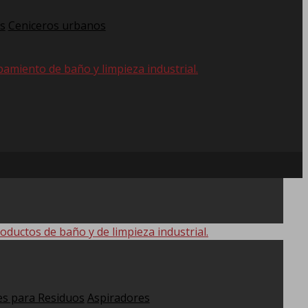
s
Ceniceros urbanos
pamiento de baño y limpieza industrial.
oductos de baño y de limpieza industrial.
s para Residuos
Aspiradores