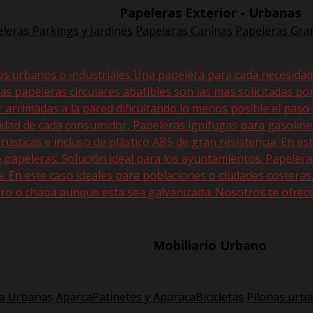
Papeleras Exterior - Urbanas
leras Parkings y Jardines
Papeleras Caninas
Papeleras Gran
os urbanos o industriales Una papelera para cada necesida
Las papeleras circulares abatibles son las mas solicitadas po
r arrimadas a la pared dificultando lo menos posible el paso
sidad de cada consumidor, Papeleras ignífugas para gasolin
 rústicas e incluso de plástico ABS de gran resistencia. En
 papeleras. Solución ideal para los ayuntamientos. Papeler
En este caso ideales para poblaciones o ciudades costeras. E
ro o chapa aunque esta sea galvanizada. Nosotros te ofrec
Mobiliario Urbano
a Urbanas
AparcaPatinetes y AparacaBicicletas
Pilonas urb