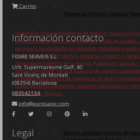
Carrito
Papeleras Exterior Urbanas
Pape
Mobiliario Urbano
Papeleras de exterior para entorn
Información contacto
exterior que se adaptan a cualquier estilo de ciudad. 
luna para su ubicación en espacios reducidos y para i
ancladas a pared. Podemos pintarlas al gusto y nece
FIDIRE SERVEIS S.L
propagación dentro de la misma. Papeleras clásicas y
Urb. Supermaresme Golf, 40
bolsas can-adapt para la mayoria de nuestra gama de
Sant Vicenç de Montalt
también disponemos de papeleras en acero noxidable. 
(08394) Barcelona
todos aquellos elementos urbanos fabricados en hier
683542134
competitivo. Bancos…
info@eurosanic.com
Legal
Bancos urbanos
Fuentes de Agu