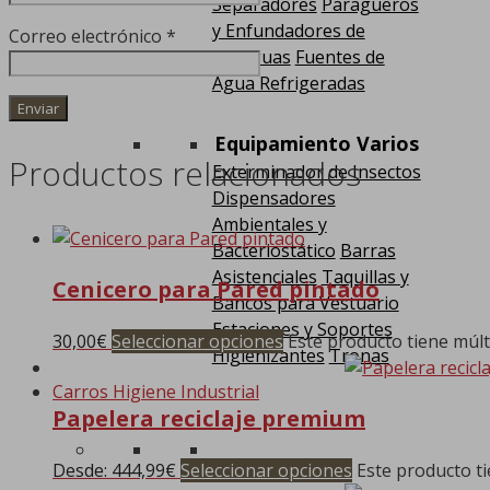
Separadores
Paragüeros
y Enfundadores de
Correo electrónico
*
Paraguas
Fuentes de
Agua Refrigeradas
Equipamiento Varios
Productos relacionados
Exterminador de Insectos
Dispensadores
Ambientales y
Bacteriostático
Barras
Asistenciales
Taquillas y
Cenicero para Pared pintado
Bancos para Vestuario
Estaciones y Soportes
30,00
€
Seleccionar opciones
Este producto tiene múlt
Higienizantes
Tronas
Carros Higiene Industrial
Papelera reciclaje premium
Desde:
444,99
€
Seleccionar opciones
Este producto ti