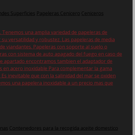
des Superficies
Papeleras Cenicero
Ceniceros
d. Tenemos una amplia variedad de papeleras de
r su versatilidad y robustez. Las papeleras de media
 de viandantes. Papeleras con soporte al suelo o
eras con sistema de auto apagado del fuego en caso de
 este apartado encontramos tambien el adaptador de
as en acero inoxidable Para complementar la gama
s inevitable que con la salinidad del mar se oxiden
emos una papelera inoxidable a un precio mas que
anas
Contenedores para la recogida aceite domestico