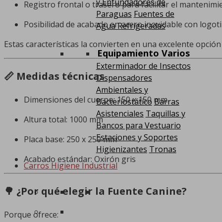
y Enfundadores de
Registro frontal o trasero para facilitar el mantenimi
Paraguas
Fuentes de
Posibilidad de acabado en acero inoxidable con logot
Agua Refrigeradas
Estas características la convierten en una excelente opció
Equipamiento Varios
Exterminador de Insectos
📏 Medidas técnicas
Dispensadores
Ambientales y
Dimensiones del cuerpo: 150 x 150 mm
Bacteriostático
Barras
Asistenciales
Taquillas y
Altura total: 1000 mm
Bancos para Vestuario
Estaciones y Soportes
Placa base: 250 x 250 mm
Higienizantes
Tronas
Acabado estándar: Oxirón gris
Carros Higiene Industrial
🌳 ¿Por qué elegir la Fuente Canine?
Porque ofrece: