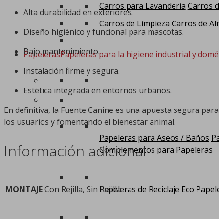
Carros para Lavanderia
Carros d
Alta durabilidad en exteriores.
Carros de Limpieza
Carros de Al
Diseño higiénico y funcional para mascotas.
Bajo mantenimiento.
Papeleras
Papeleras para la higiene industrial y domé
Instalación firme y segura.
Estética integrada en entornos urbanos.
En definitiva, la Fuente Canine es una apuesta segura par
los usuarios y fomentando el bienestar animal.
Papeleras para Aseos / Baños
Pa
Información adicional
Complementos para Papeleras
MONTAJE
Con Rejilla, Sin Rejilla
Papeleras de Reciclaje Eco
Papele