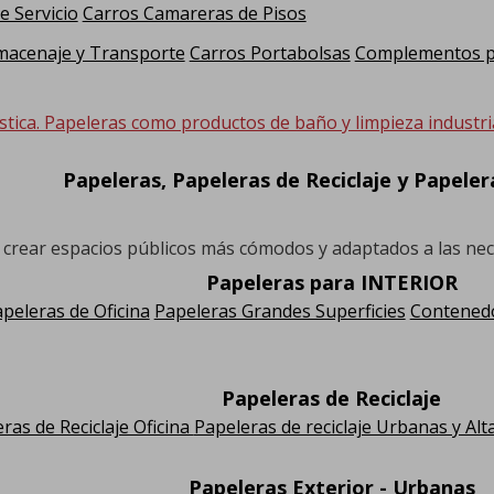
e Servicio
Carros Camareras de Pisos
macenaje y Transporte
Carros Portabolsas
Complementos pa
stica. Papeleras como productos de baño y limpieza industria
Papeleras, Papeleras de Reciclaje y Papele
a crear espacios públicos más cómodos y adaptados a las ne
Papeleras para INTERIOR
peleras de Oficina
Papeleras Grandes Superficies
Contenedo
Papeleras de Reciclaje
ras de Reciclaje Oficina
Papeleras de reciclaje Urbanas y Alt
Papeleras Exterior - Urbanas