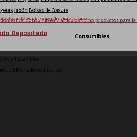
yetas
Jabón
Bolsas de Basura
 doméstica. Consumibles y artículos como productos para la hi
ido Depositado
Consumibles
ores y Recambios
ólico
Eliminadores insectos