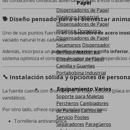
las condiciones climáticas adversas. Gracias a este tratam
Papel
Dispensadores de Papel
Higiénico Industrial
🐕 Diseño pensado para el bienestar anim
Dispensadores de Papel
Higiénico Doméstico
Uno de sus puntos fuertes es su
bebedero de acero inox
Dispensadores de Papel
vaciado natural tras cada uso.
Secamanos
Dispensador
Además, incorpora un
pulsador superior y grifo inferior
de Papel Autocorte
sistema optimiza el consumo de agua y evita desperdicios 
Dispensador de Papel
Camilla y Guantes
Portabobina Industrial
🔧 Instalación sólida y opciones de person
Equipamiento Varios
La fuente cuenta con una base de anclaje robusta (placa in
Soporte para Maletas
vandálicos.
Percheros
Cambiadores
Por otro lado, ofrece opciones adicionales como:
de Pañales
Carros de
Servicio
Postes
Tornillería antivandálica.
Separadores
Paragüeros