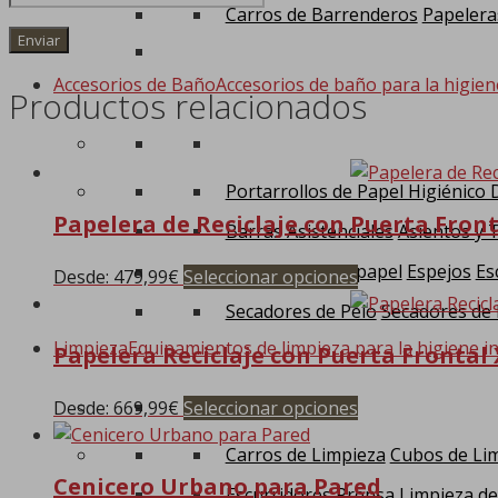
Carros de Barrenderos
Papelera
Accesorios de Baño
Accesorios de baño para la higien
Productos relacionados
Portarrollos de Papel Higiénico
Papelera de Reciclaje con Puerta Front
Barras Asistenciales
Asientos y 
Dispensadores papel
Espejos
Es
Desde:
479,99
€
Seleccionar opciones
Este
producto
Secadores de Pelo
Secadores de
tiene
Limpieza
Equipamientos de limpieza para la higiene in
Papelera Reciclaje con Puerta Frontal 
múltiples
variantes.
Desde:
669,99
€
Seleccionar opciones
Este
Las
producto
opciones
Carros de Limpieza
Cubos de Li
tiene
se
Cenicero Urbano para Pared
múltiples
pueden
Escurridores Prensa
Limpieza de