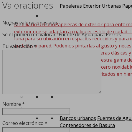
Valoraciones
Papeleras Exterior Urbanas
Pape
No hay valoraciones aún.
Mobiliario Urbano
Papeleras de exterior para entorn
exterior que se adaptan a cualquier estilo de ciudad. 
Sé el primero en valorar “Fuente de Agua para Perros”
luna para su ubicación en espacios reducidos y para i
ancladas a pared. Podemos pintarlas al gusto y nece
Tu valoración
*
propagación dentro de la misma. Papeleras clásicas y
bolsas can-adapt para la mayoria de nuestra gama de
también disponemos de papeleras en acero noxidable. 
todos aquellos elementos urbanos fabricados en hier
competitivo. Bancos…
Nombre
*
Bancos urbanos
Fuentes de Agu
Correo electrónico
*
Contenedores de Basura