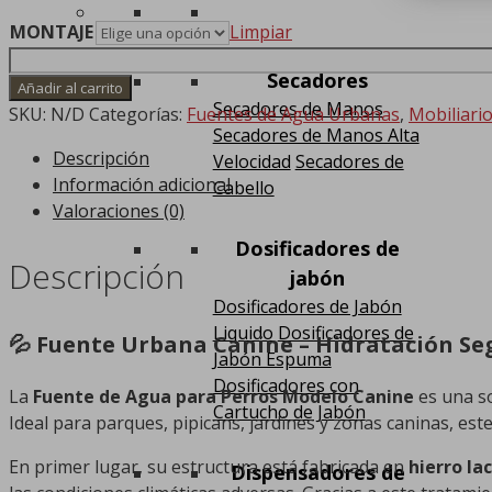
MONTAJE
Limpiar
Fuente
Secadores
de
Añadir al carrito
Secadores de Manos
Agua
SKU:
N/D
Categorías:
Fuentes de Agua Urbanas
,
Mobiliari
Secadores de Manos Alta
para
Descripción
Velocidad
Secadores de
Perros
Información adicional
Cabello
cantidad
Valoraciones (0)
Dosificadores de
Descripción
jabón
Dosificadores de Jabón
Liquido
Dosificadores de
💦 Fuente Urbana Canine – Hidratación Se
Jabón Espuma
Dosificadores con
La
Fuente de Agua para Perros Modelo Canine
es una so
Cartucho de Jabón
Ideal para parques, pipicans, jardines y zonas caninas, es
En primer lugar, su estructura está fabricada en
hierro la
Dispensadores de