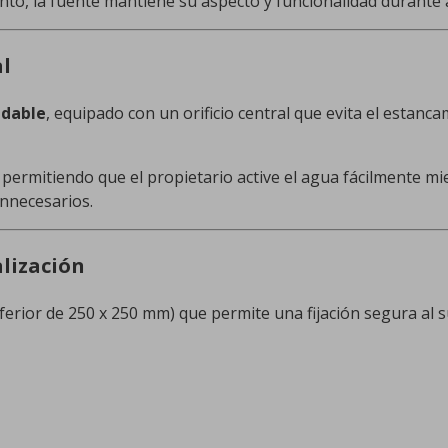
iento, la fuente mantiene su aspecto y funcionalidad durante
al
idable
, equipado con un orificio central que evita el estancam
, permitiendo que el propietario active el agua fácilmente m
innecesarios.
alización
ferior de 250 x 250 mm) que permite una fijación segura al s