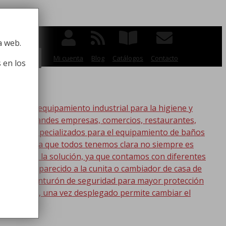
 la higiene
a web.
BUSCAR
Mi cuenta
Blog
Catálogos
Contacto
 en los
po de equipamiento industrial para la higiene y
ico, para grandes empresas, comercios, restaurantes,
oductos especializados para el equipamiento de baños
s. Esta idea que todos tenemos clara no siempre es
nic tenemos la solución, ya que contamos con diferentes
s lo más parecido a la cunita o cambiador de casa de
a con un cinturón de seguridad para mayor protección
en la pared, una vez desplegado permite cambiar el