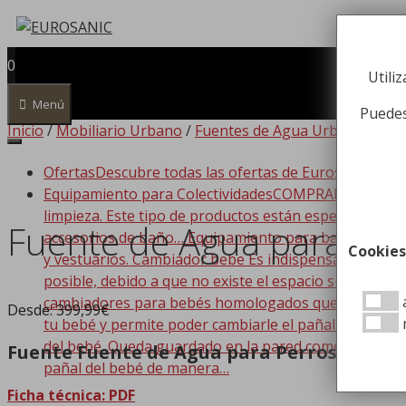
Saltar
al
contenido
0
Utili
Menú
Puedes
Inicio
/
Mobiliario Urbano
/
Fuentes de Agua Urbanas
/ Fu
Ofertas
Descubre todas las ofertas de Eurosanic!!!
Equipamiento para Colectividades
COMPRAR EQUIPAMIEN
limpieza. Este tipo de productos están especializado
Fuente de Agua para Pe
accesorios de baño… Equipamiento para baño Dispone
Cookies
y vestuarios. Cambiador bebe Es indispensable que t
posible, debido a que no existe el espacio suficiente
a
cambiadores para bebés homologados que se adaptan a
Desde:
399,99
€
tu bebé y permite poder cambiarle el pañal de forma
del bebé. Queda guardado en la pared como si de un c
Fuente Fuente de Agua para Perros model
pañal del bebé de manera…
Ficha técnica: PDF