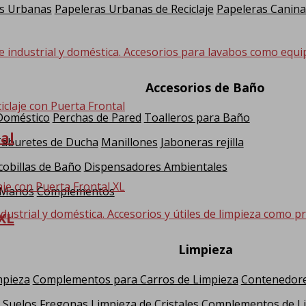
s Urbanas
Papeleras Urbanas de Reciclaje
Papeleras Canina
e industrial y doméstica. Accesorios para lavabos como equi
Accesorios de Baño
 Doméstico
Perchas de Pared
Toalleros para Baño
al
Taburetes de Ducha
Manillones
Jaboneras rejilla
cobillas de Baño
Dispensadores Ambientales
 Manos
Complementos
dustrial y doméstica. Accesorios y útiles de limpieza como pr
XL
Limpieza
mpieza
Complementos para Carros de Limpieza
Contenedore
 Suelos
Fregonas
Limpieza de Cristales
Complementos de L