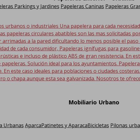
leras Parkings y Jardines
Papeleras Caninas
Papeleras Gran
os urbanos o industriales Una papelera para cada necesida
Las papeleras circulares abatibles son las mas solicitadas po
r arrimadas a la pared dificultando lo menos posible el paso
sidad de cada consumidor, Papeleras ignífugas para gasolin
 rústicas e incluso de plástico ABS de gran resistencia. En
 papeleras. Solución ideal para los ayuntamientos. Papeler
En este caso ideales para poblaciones o ciudades costeras. E
ro o chapa aunque esta sea galvanizada. Nosotros te ofrec
Mobiliario Urbano
a Urbanas
AparcaPatinetes y AparacaBicicletas
Pilonas urb