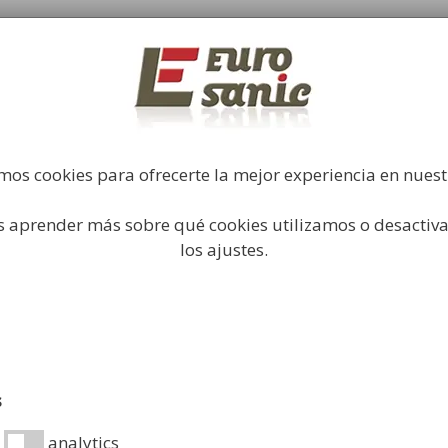
Fabricación y comercialización de equipamiento par
industrial
Búsqueda
de
productos
Higiene Industrial
Papeleras
Mobiliario Urbano
Acc
mos cookies para ofrecerte la mejor experiencia en nues
 aprender más sobre qué cookies utilizamos o desactiva
sura
/ Contenedor con Doble Tapa
los ajustes.
Contened
Desde:
424,99
€
Contenedor con Do
s
Ficha técnica: PDF
analytics