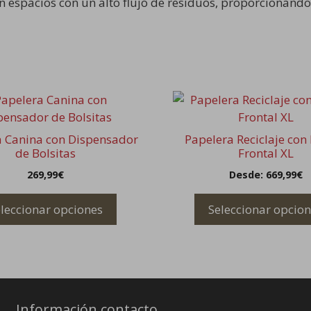
en espacios con un alto flujo de residuos, proporcionan
Este
o
producto
tiene
a Canina con Dispensador
Papelera Reciclaje con
s
múltiples
de Bolsitas
Frontal XL
.
variantes.
269,99
€
Desde:
669,99
€
Las
s
opciones
leccionar opciones
Seleccionar opcio
se
pueden
elegir
en
la
página
Información contacto