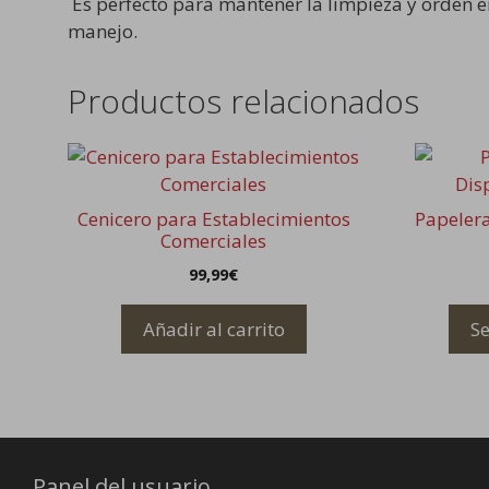
Es perfecto para mantener la limpieza y orden 
manejo.
Productos relacionados
Este
product
tiene
Cenicero para Establecimientos
Papeler
múltiple
Comerciales
variantes
99,99
€
Las
opcione
Añadir al carrito
Se
se
pueden
elegir
en
la
página
Panel del usuario