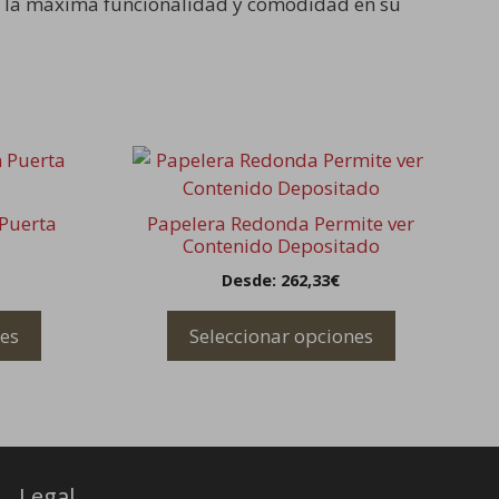
do la máxima funcionalidad y comodidad en su
Este
producto
tiene
 Puerta
Papelera Redonda Permite ver
múltiples
Contenido Depositado
variantes.
Desde:
262,33
€
Las
opciones
nes
Seleccionar opciones
se
pueden
elegir
en
la
página
Legal