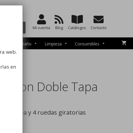
a la higiene
BUSCAR
Mi cuenta
Blog
Catálogos
Contacto
esorios de Baño
Limpieza
Consumibles
tra web.
rlas en
or con Doble Tapa
ble Tapa y 4 ruedas giratorias