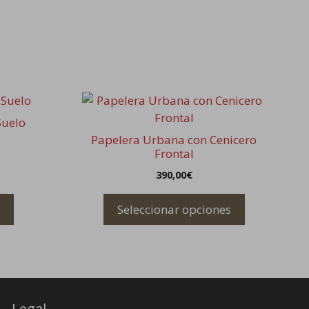
Este
producto
Suelo
tiene
Papelera Urbana con Cenicero
múltiples
Frontal
variantes.
390,00
€
Las
opciones
Seleccionar opciones
se
pueden
elegir
en
la
página
Legal