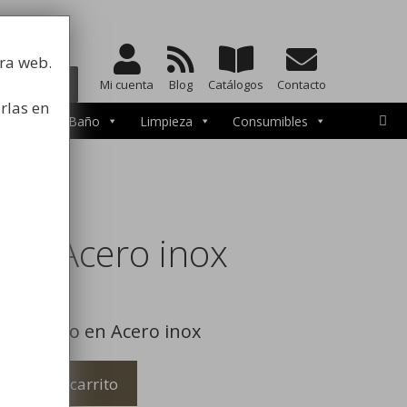
a la higiene
tra web.
BUSCAR
Mi cuenta
Blog
Catálogos
Contacto
rlas en
cesorios de Baño
Limpieza
Consumibles
l en Acero inox
fabricado en Acero inox
Añadir al carrito