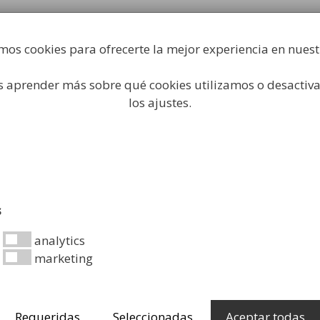
Fabricación y comercialización de equipamiento par
industrial
mos cookies para ofrecerte la mejor experiencia en nues
Búsqueda
de
productos
 aprender más sobre qué cookies utilizamos o desactiva
 Higiene Industrial
Papeleras
Mobiliario Urbano
Ac
los ajustes.
ial
/ Carro Vial en Acero inox
Carro Via
s
749,99
€
analytics
marketing
Carro Barrendero 
-
+
Carro
Requeridas
Seleccionadas
Aceptar todas