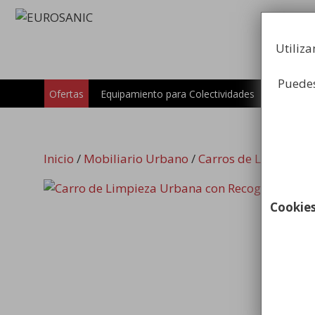
Saltar
al
contenido
Utiliza
Puedes
Carros
Ofertas
Equipamiento para Colectividades
Inicio
/
Mobiliario Urbano
/
Carros de Limpieza V
Cookie