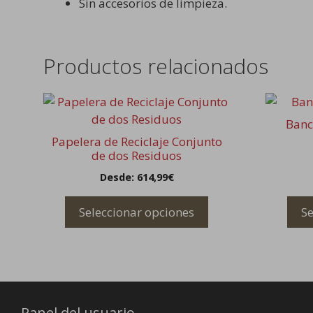
Sin accesorios de limpieza.
Productos relacionados
Este
Este
producto
product
Banc
tiene
tiene
Papelera de Reciclaje Conjunto
múltiples
múltiple
de dos Residuos
variantes.
variantes
Desde:
614,99
€
Las
Las
opciones
opcione
Seleccionar opciones
Se
se
se
pueden
pueden
elegir
elegir
en
en
la
la
página
página
Panel del usuario