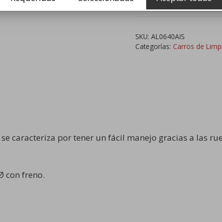
Vial
en
Acero
SKU:
AL0640AIS
inox
Categorías:
Carros de Limpi
cantidad
 se caracteriza por tener un fácil manejo gracias a las ru
 con freno.