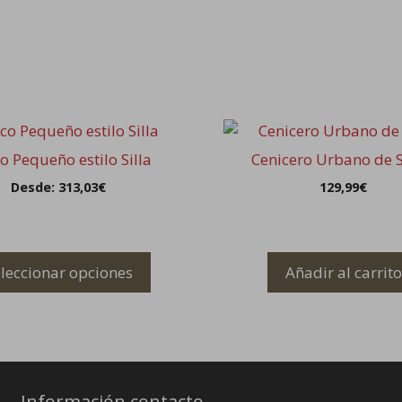
o
o Pequeño estilo Silla
Cenicero Urbano de 
Desde:
313,03
€
129,99
€
s
.
s
leccionar opciones
Añadir al carrito
Información contacto