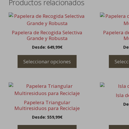
Productos relacionados
Este
Este
producto
producto
tiene
tiene
Papelera de Recogida Selectiva
Papelera de
múltiples
múltiples
Grande y Robusta
Mu
variantes.
variantes.
Desde:
649,99
€
De
Las
Las
opciones
opciones
Seleccionar opciones
Selecc
se
se
pueden
pueden
elegir
elegir
Este
Este
en
en
producto
producto
la
la
Isla d
tiene
tiene
página
página
Papelera Triangular
De
múltiples
múltiples
Multiresiduos para Reciclaje
de
de
variantes.
variantes.
producto
producto
Desde:
559,99
€
Las
Las
opciones
opciones