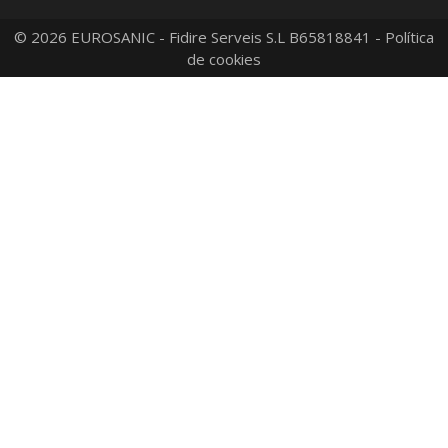
© 2026 EUROSANIC - Fidire Serveis S.L B65818841 -
Política
de cookies