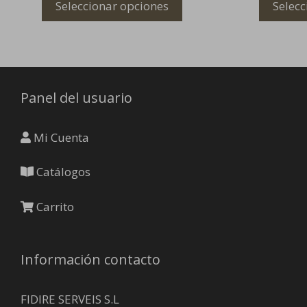
Seleccionar opciones
Selecc
se
se
pueden
pueden
elegir
elegir
en
en
la
la
Panel del usuario
página
página
de
de
producto
producto
Mi Cuenta
Catálogos
Carrito
Información contacto
FIDIRE SERVEIS S.L