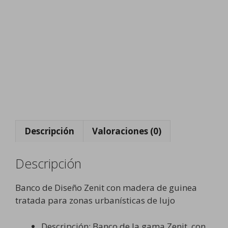
a
r
i
o
U
r
b
a
n
o
Descripción
Valoraciones (0)
Descripción
Banco de Diseño Zenit con madera de guinea
tratada para zonas urbanísticas de lujo
Descripción: Banco de la gama Zenit, con