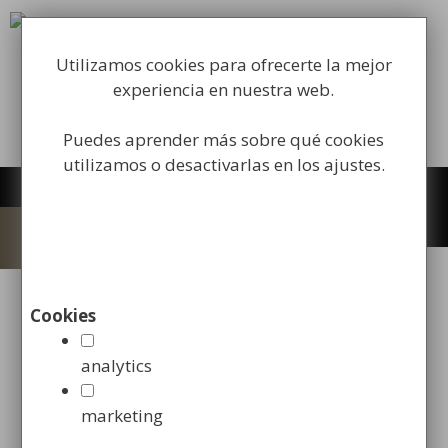
Saltar
al
Fabricación y comercialización de
contenido
equipamiento para la higiene industrial
Utilizamos cookies para ofrecerte la mejor
experiencia en nuestra web.
Búsqueda
de
Puedes aprender más sobre qué cookies
productos
Buscar
utilizamos o desactivarlas en los ajustes.
Menú
Inicio
/
Mobiliario Urbano
/
Bancos
Cookies
urbanos
/ Banco de Diseño Zenit
analytics
marketing