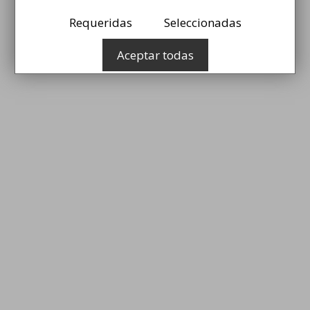
Requeridas
Seleccionadas
Aceptar todas
i
s