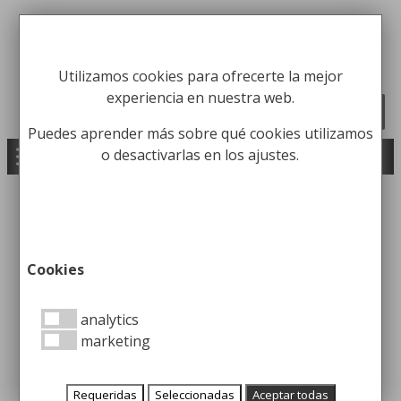
Saltar
al
Fabricación y comercialización de
contenido
Utilizamos cookies para ofrecerte la mejor
equipamiento para la higiene industrial
experiencia en nuestra web.
Búsqueda
BUSCAR
de
productos
Puedes aprender más sobre qué cookies utilizamos
o desactivarlas en los ajustes.
Inicio
/
Limpieza
/
Escaleras
/ Escalera telescópica
alum. 8 Peldaños
Cookies
analytics
Escalera telescópica alum.
marketing
8 Peldaños
Requeridas
Seleccionadas
Aceptar todas