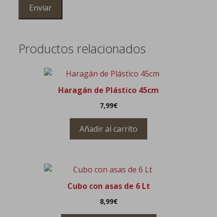
Productos relacionados
Haragán de Plástico 45cm
7,99
€
Añadir al carrito
Este
producto
Cubo con asas de 6 Lt
tiene
8,99
€
múltiples
variantes.