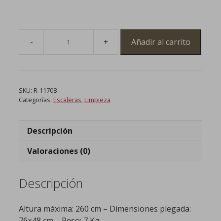
Añadir al carrito
Escalera
telescópica
alum.
8
SKU:
R-11708
Peldaños
Categorías:
Escaleras
,
Limpieza
cantidad
Descripción
Valoraciones (0)
Descripción
Altura máxima: 260 cm – Dimensiones plegada:
76×48 cm – Peso: 7 Kg.