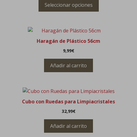
Seleccionar opciones
Las
opciones
se
pueden
elegir
Haragán de Plástico 56cm
en
la
9,99
€
página
de
Añadir al carrito
producto
Cubo con Ruedas para Limpiacristales
32,99
€
Añadir al carrito