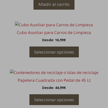
Añadir al carrito
Este
producto
Cubo Auxiliar para Carros de Limpieza
tiene
Desde:
16,99
€
múltiples
variantes.
Seleccionar opciones
Las
opciones
se
Este
pueden
producto
elegir
Papelera Cuadrada con Pedal de 45 Lt
tiene
en
Desde:
44,99
€
múltiples
la
variantes.
página
Seleccionar opciones
Las
de