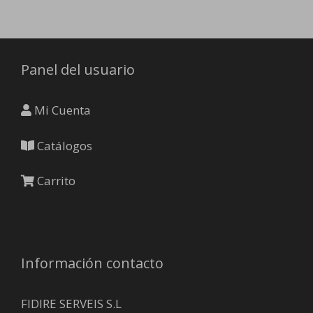
opciones
producto
se
pueden
elegir
Panel del usuario
en
la
página
Mi Cuenta
de
producto
Catálogos
Carrito
Información contacto
FIDIRE SERVEIS S.L