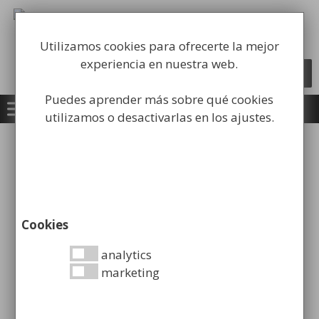
Saltar
al
Fabricación y comercialización de
contenido
equipamiento para la higiene industrial
Utilizamos cookies para ofrecerte la mejor
experiencia en nuestra web.
Búsqueda
BUSCAR
de
productos
Puedes aprender más sobre qué cookies
utilizamos o desactivarlas en los ajustes.
Inicio
/
Limpieza
/
Cubos de Limpieza
Fregado
/ Cubo de Fregado Azul con Prensa
Cookies
Cubo de Fregado Azul con
analytics
marketing
Prensa
84,99
€