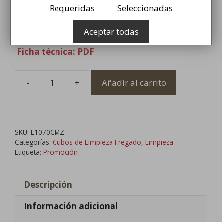
Requeridas
Seleccionadas
Cubo monoseno de color azul con
prensa 32lt
Aceptar todas
Ficha técnica: PDF
-
+
Añadir al carrito
Cubo
de
Fregado
Azul
SKU:
L1070CMZ
con
Categorías:
Cubos de Limpieza Fregado
,
Limpieza
Prensa
Etiqueta:
Promoción
cantidad
Descripción
Información adicional