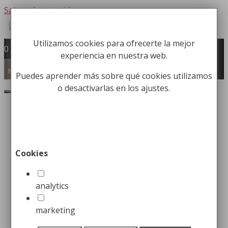
Saltar al contenido
Utilizamos cookies para ofrecerte la mejor
Fabricación y comercialización de
0
experiencia en nuestra web.
equipamiento para la higiene industrial
Búsqueda de productos
Menú
Puedes aprender más sobre qué cookies utilizamos
o desactivarlas en los ajustes.
Buscar
Inicio
/
Limpieza
/
Contenedores para
Residuos
/ Contenedor con Pedal de 80Lt
Contenedor con Pedal de
Cookies
80Lt
analytics
89,99
€
marketing