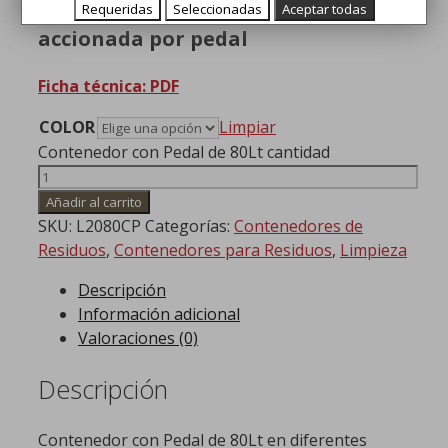
Contenedor con ruedas 80lt y tapa
Requeridas
Seleccionadas
Aceptar todas
accionada por pedal
Ficha técnica: PDF
COLOR
Limpiar
Contenedor con Pedal de 80Lt cantidad
Añadir al carrito
SKU:
L2080CP
Categorías:
Contenedores de
Residuos
,
Contenedores para Residuos
,
Limpieza
Descripción
Información adicional
Valoraciones (0)
Descripción
Contenedor con Pedal de 80Lt en diferentes