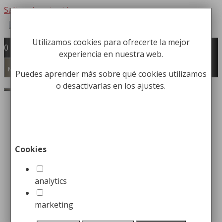
Saltar al contenido
Utilizamos cookies para ofrecerte la mejor
Fabricación y comercialización de
0
experiencia en nuestra web.
equipamiento para la higiene industrial
Búsqueda de productos
Menú
Puedes aprender más sobre qué cookies utilizamos
o desactivarlas en los ajustes.
Buscar
Inicio
/
Limpieza
/
Contenedores para
Residuos
/ Contenedor Slim Jim con Canales de
Ventilación
Cookies
analytics
marketing