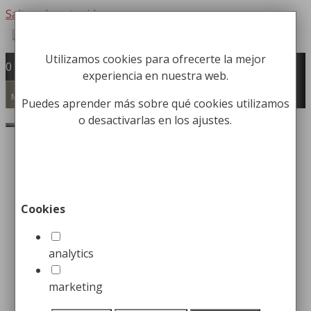
Saltar al contenido
Utilizamos cookies para ofrecerte la mejor
Fabricación y comercialización de
0
experiencia en nuestra web.
equipamiento para la higiene industrial
Búsqueda de productos
Menú
Puedes aprender más sobre qué cookies utilizamos
o desactivarlas en los ajustes.
Buscar
Inicio
/
Consumibles
/
Ambientales
/ Insecticida
PIRETRINA natural pack 4 uds
Insecticida PIRETRINA
Cookies
natural pack 4 uds
analytics
34,99
€
marketing