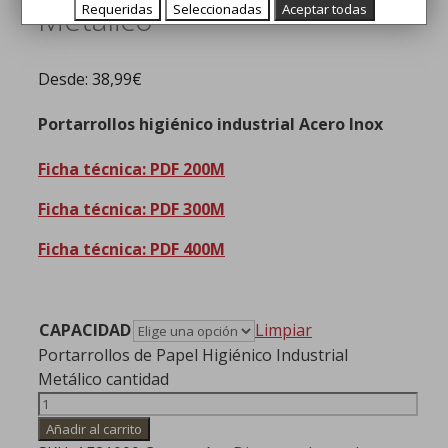
Metálico
Requeridas
Seleccionadas
Aceptar todas
Desde:
38,99
€
Portarrollos higiénico industrial Acero Inox
Ficha técnica: PDF 200M
Ficha técnica: PDF 300M
Ficha técnica: PDF 400M
CAPACIDAD
Limpiar
Portarrollos de Papel Higiénico Industrial
Metálico cantidad
Añadir al carrito