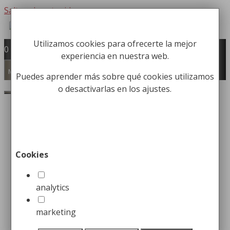
Saltar al contenido
Utilizamos cookies para ofrecerte la mejor
Fabricación y comercialización de
0
experiencia en nuestra web.
equipamiento para la higiene industrial
Búsqueda de productos
Menú
Puedes aprender más sobre qué cookies utilizamos
o desactivarlas en los ajustes.
Buscar
Inicio
/
Equipamiento
Institucional
/
Dispensadores de Papel Higiénico
Industrial
/ Portarrollos de Papel Higiénico
Industrial Metálico
Cookies
analytics
Portarrollos de Papel
Higiénico Industrial
marketing