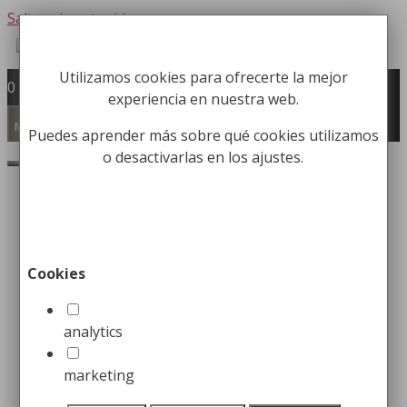
Saltar al contenido
Utilizamos cookies para ofrecerte la mejor
Fabricación y comercialización de
0
experiencia en nuestra web.
equipamiento para la higiene industrial
Búsqueda de productos
Menú
Puedes aprender más sobre qué cookies utilizamos
o desactivarlas en los ajustes.
Buscar
Inicio
/
Carros Higiene Industrial
/
Carros de
Limpieza
/ Carro de Limpieza negro con Saco
incluido
Cookies
Carro de Limpieza negro
con Saco incluido
analytics
marketing
159,99
€