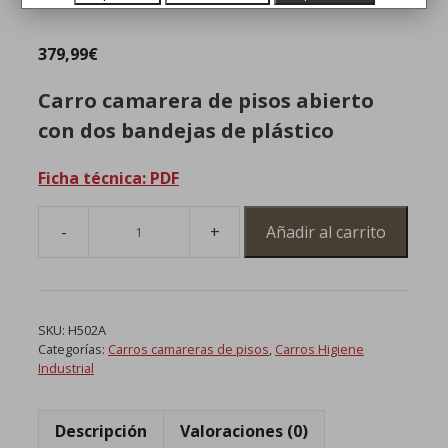
379,99
€
Carro camarera de pisos abierto
con dos bandejas de plástico
Ficha técnica: PDF
Añadir al carrito
Carro
de
Habitaciones
Abierto
SKU:
H502A
con
Categorías:
Carros camareras de pisos
,
Carros Higiene
2
Industrial
Bandejas
de
Descripción
Valoraciones (0)
Plástico