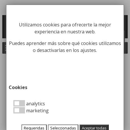
Saltar
al
Fabricación y comercialización de
contenido
Utilizamos cookies para ofrecerte la mejor
equipamiento para la higiene industrial
experiencia en nuestra web.
Búsqueda
BUSCAR
de
productos
Puedes aprender más sobre qué cookies utilizamos
o desactivarlas en los ajustes.
Inicio
/
Carros Higiene Industrial
/
Carros
camareras de pisos
/ Carro de Habitaciones
Abierto con 2 Bandejas de Plástico
Cookies
Carro de Habitaciones
analytics
marketing
Abierto con 2 Bandejas de
Plástico
Requeridas
Seleccionadas
Aceptar todas