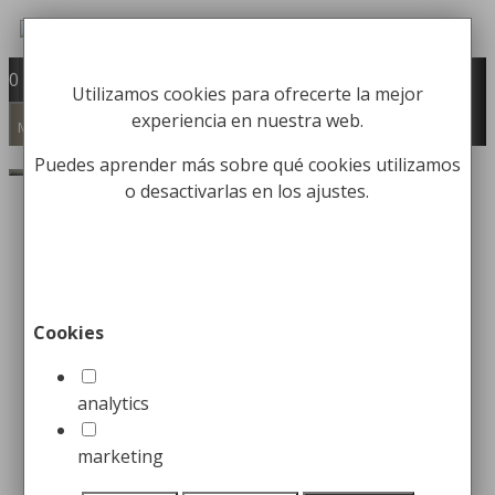
Saltar
al
Fabricación y comercialización de
contenido
0
Utilizamos cookies para ofrecerte la mejor
equipamiento para la higiene industrial
experiencia en nuestra web.
Búsqueda
Menú
de
Buscar
Puedes aprender más sobre qué cookies utilizamos
productos
o desactivarlas en los ajustes.
Inicio
/
OFERTAS /
LIQUIDACIÓN
/
Liquidación
/ Hervidor de Agua en
Acero inox
Cookies
Hervidor de Agua en Acero
inox
analytics
marketing
44,99
€