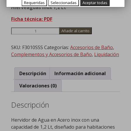
Requeridas
Seleccionadas
Aceptar todas
Hierveaguas inox 1,2 Lt
Ficha técnica: PDF
Hervidor
Añadir al carrito
de
Agua
SKU:
F3010SSS
Categorías:
Accesorios de Baño
,
en
Complementos y Accesorios de Baño
,
Liquidación
Acero
inox
cantidad
Descripción
Información adicional
Valoraciones (0)
Descripción
Hervidor de Agua en Acero inox con una
capacidad de 1,2 Lt, diseñado para habitaciones