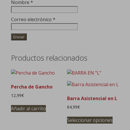
Nombre
*
Correo electrónico
*
Productos relacionados
Percha de Gancho
12,99
€
Barra Asistencial en L
64,99
€
Añadir al carrito
Este
Seleccionar opciones
product
tiene