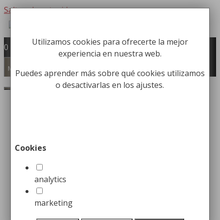
Saltar al contenido
Utilizamos cookies para ofrecerte la mejor
Fabricación y comercialización de
0
experiencia en nuestra web.
equipamiento para la higiene industrial
Búsqueda de productos
Menú
Puedes aprender más sobre qué cookies utilizamos
o desactivarlas en los ajustes.
Buscar
Inicio
/
Accesorios de Baño
/
Complementos y
Accesorios de Baño
/ Hervidor de Agua Eléctrico
de 1,2 Lt
Cookies
Hervidor de Agua Eléctrico
de 1,2 Lt
analytics
marketing
29,99
€