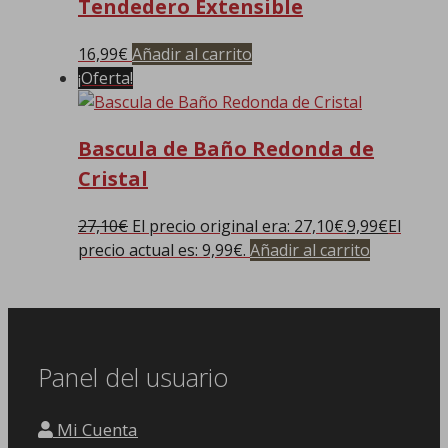
Tendedero Extensible
16,99
€
Añadir al carrito
¡Oferta!
Bascula de Baño Redonda de
Cristal
27,10
€
El precio original era: 27,10€.
9,99
€
El
precio actual es: 9,99€.
Añadir al carrito
Panel del usuario
Mi Cuenta