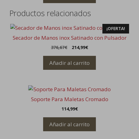
304,68€.
199,99€.
Productos relacionados
¡OFERTA!
Secador de Manos inox Satinado con Pulsador
El
El
376,67
€
214,99
€
precio
precio
original
actual
Añadir al carrito
era:
es:
376,67€.
214,99€.
Soporte Para Maletas Cromado
114,99
€
Añadir al carrito