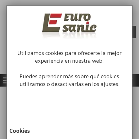
Saltar
al
Fabricación y comercialización de
contenido
equipamiento para la higiene industrial
Búsqueda
BUSCAR
de
productos
Utilizamos cookies para ofrecerte la mejor
experiencia en nuestra web.
Puedes aprender más sobre qué cookies
utilizamos o desactivarlas en los ajustes.
Inicio
/
OFERTAS / LIQUIDACIÓN
/
Equipamiento
Industrial
/ Poste Separador con Cinta Extensible
¡OFERTA!
Cookies