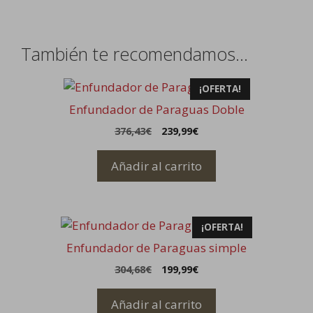
También te recomendamos…
¡OFERTA!
Enfundador de Paraguas Doble
El
El
376,43
€
239,99
€
precio
precio
original
actual
Añadir al carrito
era:
es:
376,43€.
239,99€.
¡OFERTA!
Enfundador de Paraguas simple
El
El
304,68
€
199,99
€
precio
precio
original
actual
Añadir al carrito
era:
es: