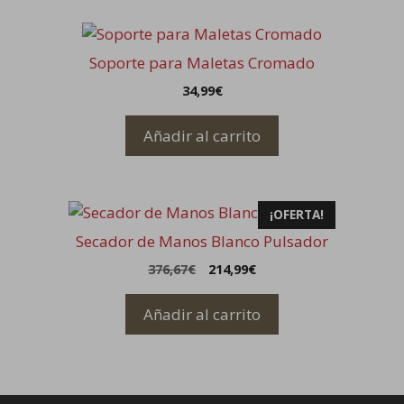
Soporte para Maletas Cromado
34,99
€
Añadir al carrito
¡OFERTA!
Secador de Manos Blanco Pulsador
El
El
376,67
€
214,99
€
precio
precio
original
actual
Añadir al carrito
era:
es:
376,67€.
214,99€.