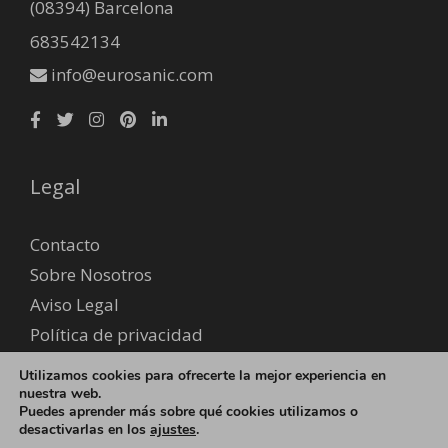
(08394) Barcelona
683542134
info@eurosanic.com
Legal
Contacto
Sobre Nosotros
Aviso Legal
Política de privacidad
Envío y devoluciones
Utilizamos cookies para ofrecerte la mejor experiencia en
Formas de pago
nuestra web.
Puedes aprender más sobre qué cookies utilizamos o
desactivarlas en los
ajustes
.