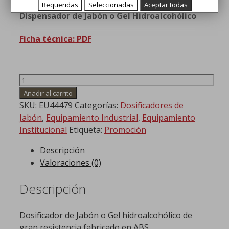
precio
precio
Requeridas
Seleccionadas
Aceptar todas
Dispensador de Jabón o Gel Hidroalcohólico
original
actual
era:
es:
Ficha técnica: PDF
24,14€.
16,99€.
Dosificador
de
Añadir al carrito
Jabón
SKU:
EU44479
Categorías:
Dosificadores de
700
Jabón
,
Equipamiento Industrial
,
Equipamiento
ml
Institucional
Etiqueta:
Promoción
cantidad
Descripción
Valoraciones (0)
Descripción
Dosificador de Jabón o Gel hidroalcohólico de
gran resistencia fabricado en ABS.