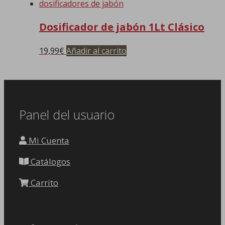
tiene
pueden
múltiples
elegir
Dosificador de jabón 1Lt Clásico
variantes.
en
Las
la
19,99
€
Añadir al carrito
opciones
página
se
de
pueden
producto
elegir
en
Panel del usuario
la
página
de
Mi Cuenta
producto
Catálogos
Carrito