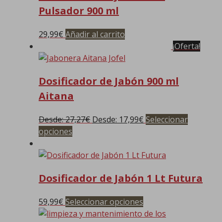
Pulsador 900 ml
29,99
€
Añadir al carrito
¡Oferta!
Dosificador de Jabón 900 ml
Aitana
Desde:
27,27
€
Desde:
17,99
€
Seleccionar
Este
opciones
producto
tiene
múltiples
Dosificador de Jabón 1 Lt Futura
variantes.
Las
Este
59,99
€
Seleccionar opciones
opciones
producto
se