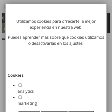
Saltar
al
Fabricación y comercialización de
contenido
0
Utilizamos cookies para ofrecerte la mejor
equipamiento para la higiene industrial
experiencia en nuestra web.
Búsqueda
Menú
de
Buscar
Puedes aprender más sobre qué cookies utilizamos
productos
o desactivarlas en los ajustes.
Inicio
/
OFERTAS / LIQUIDACIÓN
/
Equipamiento
Industrial
/ Dosificador de Jabón 700 ml
¡Oferta!
Cookies
Dosificador de Jabón 700
ml
analytics
marketing
El
El
24,14
€
16,99
€