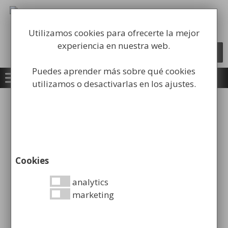
Saltar
al
Fabricación y comercialización de
contenido
equipamiento para la higiene industrial
Utilizamos cookies para ofrecerte la mejor
experiencia en nuestra web.
Búsqueda
BUSCAR
de
productos
Puedes aprender más sobre qué cookies
utilizamos o desactivarlas en los ajustes.
Inicio
/
Accesorios de Baño
/
Barras
Asistenciales
/ Asidero Horizontal en Ángulo de
90º
Cookies
analytics
s
marketing
i