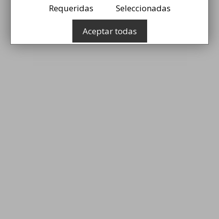
Requeridas
Seleccionadas
r
Aceptar todas
r
i
z
t