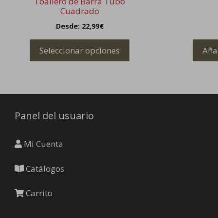
Toallero de Barra Tubo
múltiples
Cuadrado
variantes.
Desde:
22,99
€
Las
opciones
Seleccionar opciones
Añad
se
pueden
elegir
en
la
Panel del usuario
página
de
producto
Mi Cuenta
Catálogos
Carrito