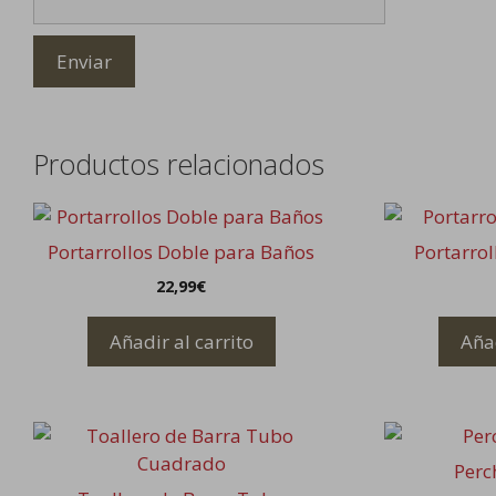
Productos relacionados
Portarrollos Doble para Baños
Portarrol
22,99
€
Añadir al carrito
Añad
Este
producto
Perc
tiene