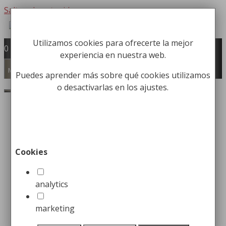
Saltar al contenido
Utilizamos cookies para ofrecerte la mejor
Fabricación y comercialización de
0
experiencia en nuestra web.
equipamiento para la higiene industrial
Búsqueda de productos
Menú
Puedes aprender más sobre qué cookies utilizamos
o desactivarlas en los ajustes.
Buscar
Inicio
/
Accesorios de Baño
/
Perchas de
Pared
/ Percha de Gancho Curvo
Percha de Gancho Curvo
Cookies
10,99
€
analytics
Percha de gancho sencilla para
marketing
baños y habitaciones